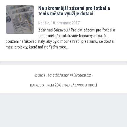
Na skromnější zázemí pro fotbal a
tenis měs
to využije dotaci
Neděle, 10. prosince 2017
Žďár nad Sázavou / Projekt zázemí pro fotbal a
tenis včetně revitalizace tenisových kurtů a
pořízení nafukovací haly, aby bylo možné hrát i přes zimu, se dostal
mezi projekty, které má v příštím roce...
© 2008 - 2017 ŽĎÁRSKÝ PRŮVODCE.CZ ·
KATALOG FIREM ŽĎÁR NAD SÁZAVOU A OKOLÍ