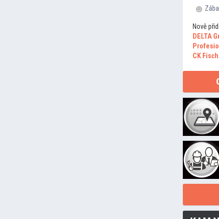
Zába
Nově přid
DELTA G
Profesio
CK Fisch