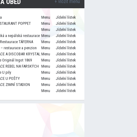
A OBĚD
+ vložit menu
za
Menu
Jídelní lístek
STAURANT POPPET
Menu
Jídelní lístek
Menu
Jídelní lístek
cká a nepálská restaurace
Menu
Jídelní lístek
 Restaurace TÁFERNA
Menu
Jídelní lístek
– restaurace a penzion
Menu
Jídelní lístek
CE A DISCOBAR KRYSTAL
Menu
Jídelní lístek
 Originál Ingot 1869
Menu
Jídelní lístek
CE REBEL NA FARSKÝCH
Menu
Jídelní lístek
 U pily
Menu
Jídelní lístek
CE U POŠTY
Menu
Jídelní lístek
CE ZIMNÍ STADION
Menu
Jídelní lístek
Menu
Jídelní lístek