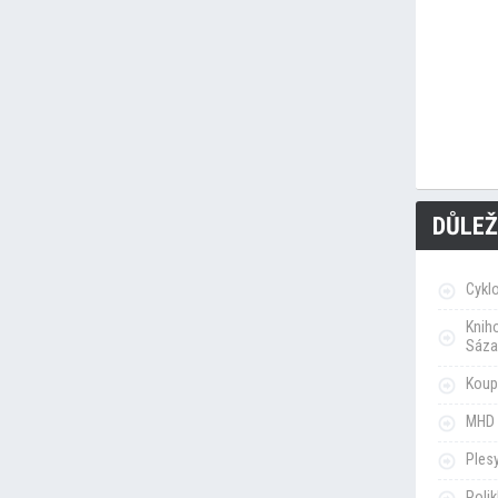
DŮLEŽ
Cykl
Knih
Sáza
Koupa
MHD 
Ples
Poli