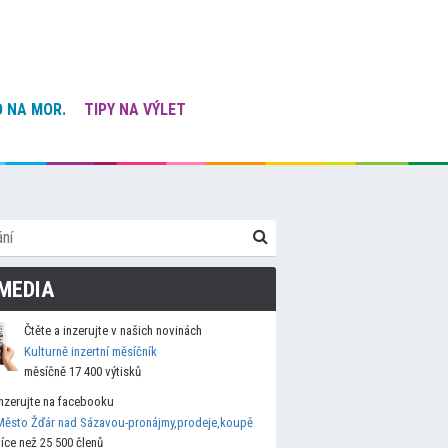
 NA MOR.
TIPY NA VÝLET
MEDIA
Čtěte a inzerujte v našich novinách
Kulturně inzertní měsíčník
měsíčně 17 400 výtisků
Inzerujte na facebooku
Město Žďár nad Sázavou-pronájmy,prodeje,koupě
více než 25 500 členů