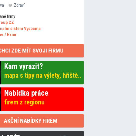
va
Zdraví
ané firmy
roup CZ
nální čištění Vysočina
er / Exim
CHCI ZDE MÍT SVOJI FIRMU
Kam vyrazit?
mapa s tipy na výlety, hřiště..
Nabídka práce
firem z regionu
AKČNÍ NABÍDKY FIREM