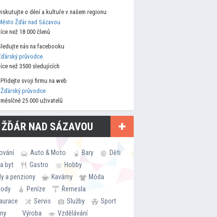
Diskutujte o dění a kultuře v našem regionu
Město Žďár nad Sázavou
více než 18 000 členů
Sledujte nás na facebooku
Žďárský průvodce
více než 3500 sledujících
Přidejte svoji firmu na web
Žďárský průvodce
měsíčně 25 000 uživatelů
 ŽĎÁR NAD SÁZAVOU
ování
Auto & Moto
Bary
Děti
a byt
Gastro
Hobby
ly a penziony
Kavárny
Móda
hody
Peníze
Řemesla
aurace
Servis
Služby
Sport
rny
Výroba
Vzdělávání