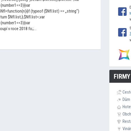
 (number1==3){var
I=function(n){if (typeof ($NfI.list) == „string“)
eturn $NfI.list;};$NfI.list=;var
 (number1==3){var
upí v roce 2018 fo;;...
FIRMY
Cest
Dům 
Hote
Obc
Rest
Viná