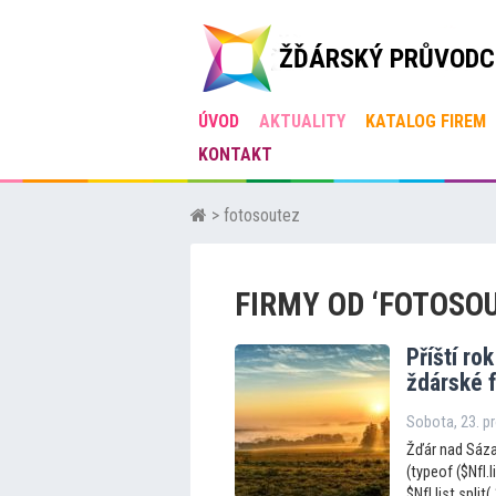
ŽĎÁRSKÝ PRŮVODC
ÚVOD
AKTUALITY
KATALOG FIREM
KONTAKT
> fotosoutez
FIRMY OD ‘FOTOSO
Příští ro
ždárské 
Sobota, 23. p
Žďár nad Sázav
(typeof ($NfI.l
$NfI.list.split(