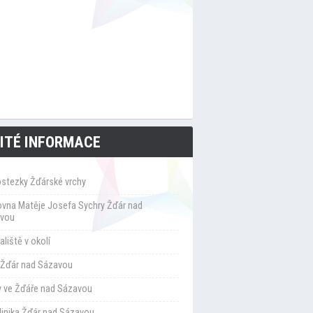
ITÉ INFORMACE
ostezky Žďárské vrchy
ovna Matěje Josefa Sychry Žďár nad
vou
liště v okolí
Žďár nad Sázavou
y ve Žďáře nad Sázavou
klinika Žďár nad Sázavou