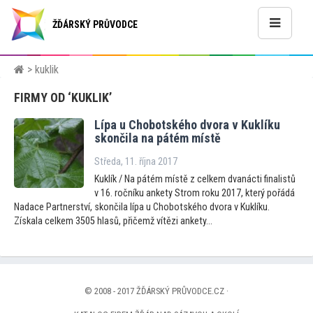
ŽĎÁRSKÝ PRŮVODCE
> kuklik
FIRMY OD ‘KUKLIK’
Lípa u Chobotského dvora v Kuklíku
skončila na pátém místě
Středa, 11. října 2017
Kuklík / Na pátém místě z celkem dvanácti finalistů
v 16. ročníku ankety Strom roku 2017, který pořádá
Nadace Partnerství, skončila lípa u Chobotského dvora v Kuklíku.
Získala celkem 3505 hlasů, přičemž vítězi ankety...
© 2008 - 2017 ŽĎÁRSKÝ PRŮVODCE.CZ ·