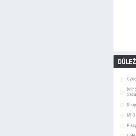
DŮLEŽ
Cykl
Knih
Sáza
Koupa
MHD 
Ples
Poli