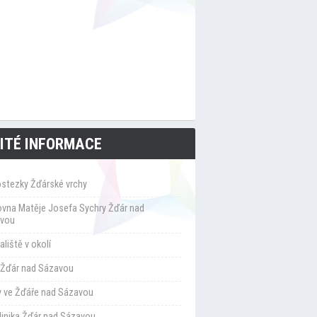
ITÉ INFORMACE
ostezky Žďárské vrchy
ovna Matěje Josefa Sychry Žďár nad
vou
liště v okolí
Žďár nad Sázavou
y ve Žďáře nad Sázavou
klinika Žďár nad Sázavou