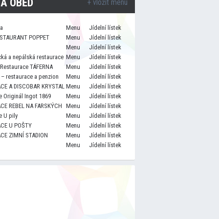
A OBĚD
+ vložit menu
za
Menu
Jídelní lístek
STAURANT POPPET
Menu
Jídelní lístek
Menu
Jídelní lístek
cká a nepálská restaurace
Menu
Jídelní lístek
 Restaurace TÁFERNA
Menu
Jídelní lístek
– restaurace a penzion
Menu
Jídelní lístek
CE A DISCOBAR KRYSTAL
Menu
Jídelní lístek
 Originál Ingot 1869
Menu
Jídelní lístek
CE REBEL NA FARSKÝCH
Menu
Jídelní lístek
 U pily
Menu
Jídelní lístek
CE U POŠTY
Menu
Jídelní lístek
CE ZIMNÍ STADION
Menu
Jídelní lístek
Menu
Jídelní lístek