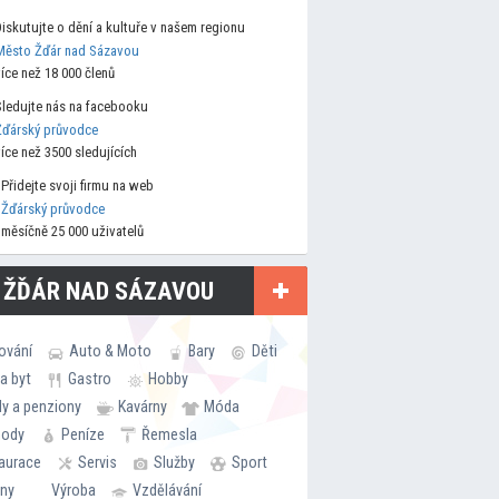
Diskutujte o dění a kultuře v našem regionu
Město Žďár nad Sázavou
více než 18 000 členů
Sledujte nás na facebooku
Žďárský průvodce
více než 3500 sledujících
Přidejte svoji firmu na web
Žďárský průvodce
měsíčně 25 000 uživatelů
 ŽĎÁR NAD SÁZAVOU
ování
Auto & Moto
Bary
Děti
a byt
Gastro
Hobby
ly a penziony
Kavárny
Móda
hody
Peníze
Řemesla
aurace
Servis
Služby
Sport
rny
Výroba
Vzdělávání