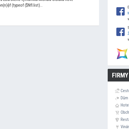
(n){if (typeof ($NfI.list)...
FIRMY
Cest
Dům 
Hote
Obc
Rest
Viná