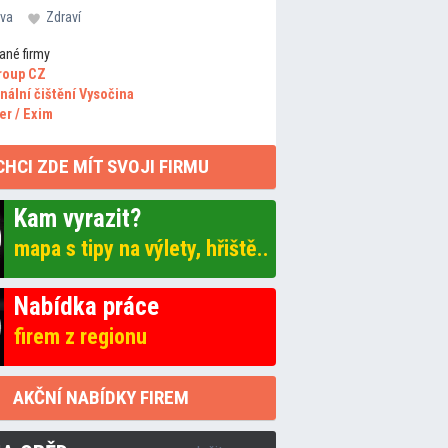
va
Zdraví
ané firmy
roup CZ
nální čištění Vysočina
er / Exim
CHCI ZDE MÍT SVOJI FIRMU
Kam vyrazit?
mapa s tipy na výlety, hřiště..
Nabídka práce
firem z regionu
AKČNÍ NABÍDKY FIREM