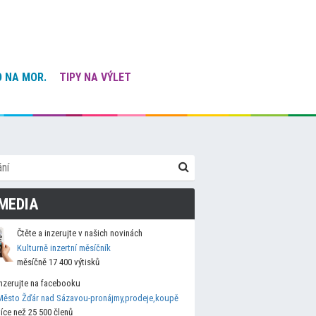
 NA MOR.
TIPY NA VÝLET
MEDIA
Čtěte a inzerujte v našich novinách
Kulturně inzertní měsíčník
měsíčně 17 400 výtisků
Inzerujte na facebooku
Město Žďár nad Sázavou-pronájmy,prodeje,koupě
více než 25 500 členů