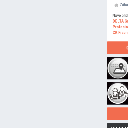
Zába
Nově přid
DELTA G
Profesio
CK Fisch