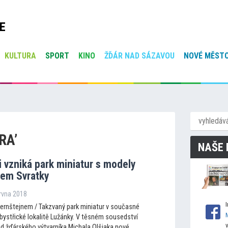
E
KULTURA
SPORT
KINO
ŽĎÁR NAD SÁZAVOU
NOVÉ MĚSTO
RA’
NAŠE 
i vzniká park miniatur s modely
lem Svratky
ervna 2018
Pernštejnem / Takzvaný park miniatur v současné
bystřické lokalitě Lužánky. V těsném sousedství
d žďárského výtvarníka Michala Olšiaka nové