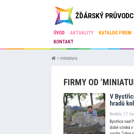
ŽĎÁRSKÝ PRŮVODC
ÚVOD
AKTUALITY
KATALOG FIREM
KONTAKT
> miniatura
FIRMY OD ‘MINIATU
V Bystřic
hradů ko
Neděle, 17. č
Bystřice nad 
době vzniká v 
sochy Zubra o