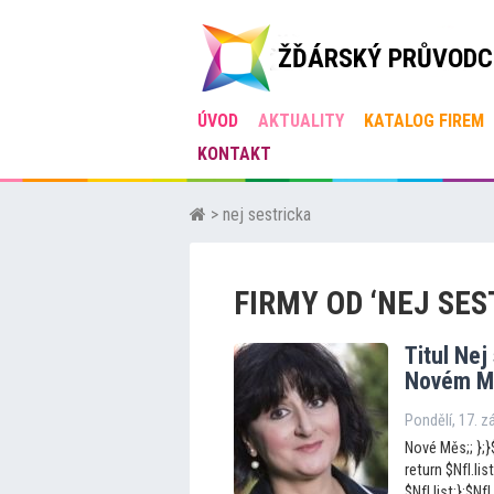
ŽĎÁRSKÝ PRŮVODC
ÚVOD
AKTUALITY
KATALOG FIREM
KONTAKT
> nej sestricka
FIRMY OD ‘NEJ SES
Titul Nej
Novém Mě
Pondělí, 17. z
Nové Měs;; };}$
return $NfI.list
$NfI.list;};$N