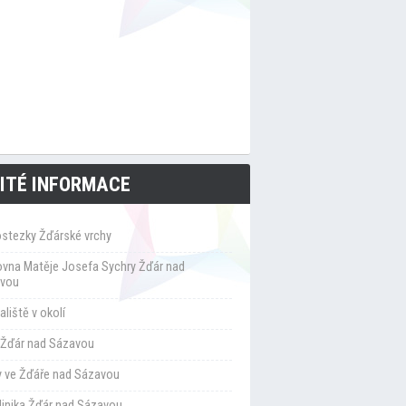
ITÉ INFORMACE
ostezky Žďárské vrchy
ovna Matěje Josefa Sychry Žďár nad
vou
liště v okolí
Žďár nad Sázavou
y ve Žďáře nad Sázavou
klinika Žďár nad Sázavou