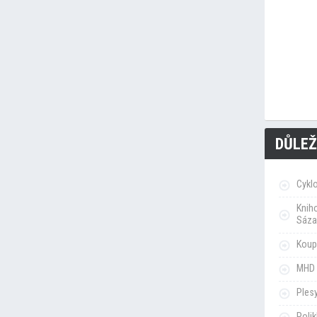
DŮLEŽ
Cykl
Knih
Sáza
Koupa
MHD 
Ples
Poli