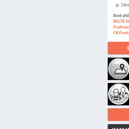
Zába
Nově přid
DELTA G
Profesio
CK Fisch