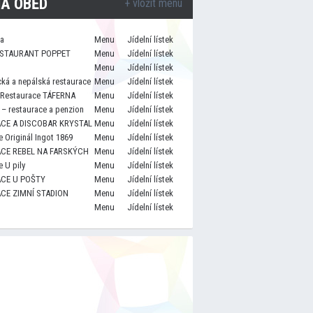
A OBĚD
+ vložit menu
za
Menu
Jídelní lístek
STAURANT POPPET
Menu
Jídelní lístek
Menu
Jídelní lístek
cká a nepálská restaurace
Menu
Jídelní lístek
 Restaurace TÁFERNA
Menu
Jídelní lístek
– restaurace a penzion
Menu
Jídelní lístek
CE A DISCOBAR KRYSTAL
Menu
Jídelní lístek
 Originál Ingot 1869
Menu
Jídelní lístek
CE REBEL NA FARSKÝCH
Menu
Jídelní lístek
 U pily
Menu
Jídelní lístek
CE U POŠTY
Menu
Jídelní lístek
CE ZIMNÍ STADION
Menu
Jídelní lístek
Menu
Jídelní lístek