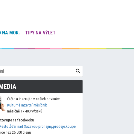
 NA MOR.
TIPY NA VÝLET
MEDIA
Čtěte a inzerujte v našich novinách
Kulturně inzertní měsíčník
měsíčně 17 400 výtisků
Inzerujte na facebooku
Město Žďár nad Sázavou-pronájmy,prodeje,koupě
více než 25 500 členů