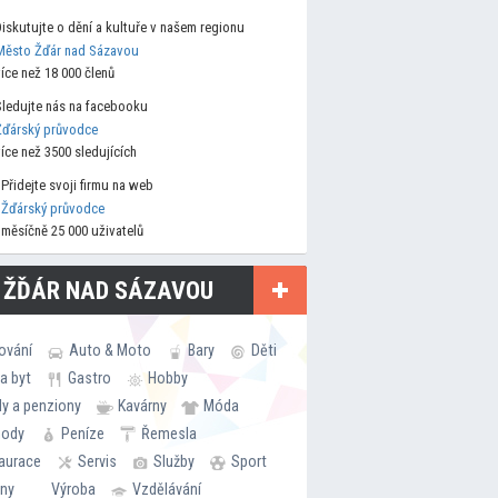
Diskutujte o dění a kultuře v našem regionu
Město Žďár nad Sázavou
více než 18 000 členů
Sledujte nás na facebooku
Žďárský průvodce
více než 3500 sledujících
Přidejte svoji firmu na web
Žďárský průvodce
měsíčně 25 000 uživatelů
 ŽĎÁR NAD SÁZAVOU
ování
Auto & Moto
Bary
Děti
a byt
Gastro
Hobby
ly a penziony
Kavárny
Móda
hody
Peníze
Řemesla
aurace
Servis
Služby
Sport
rny
Výroba
Vzdělávání