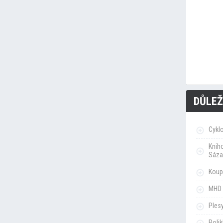
DŮLEŽ
Cykl
Knih
Sáza
Koupa
MHD 
Ples
Poli