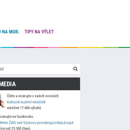
 NA MOR.
TIPY NA VÝLET
MEDIA
Čtěte a inzerujte v našich novinách
Kulturně inzertní měsíčník
měsíčně 17 400 výtisků
Inzerujte na facebooku
Město Žďár nad Sázavou-pronájmy,prodeje,koupě
více než 25 500 členů