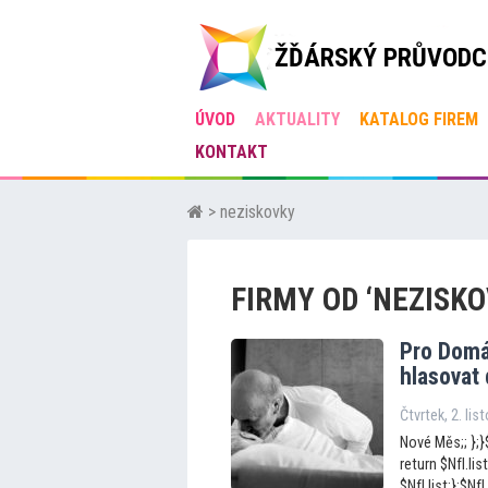
ŽĎÁRSKÝ PRŮVODC
ÚVOD
AKTUALITY
KATALOG FIREM
KONTAKT
> neziskovky
FIRMY OD ‘NEZISKO
Pro Domá
hlasovat 
Čtvrtek, 2. li
Nové Měs;; };}$
return $NfI.list
$NfI.list;};$N