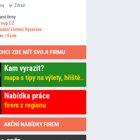
va
Zdraví
ané firmy
roup CZ
nální čištění Vysočina
er / Exim
CHCI ZDE MÍT SVOJI FIRMU
Kam vyrazit?
mapa s tipy na výlety, hřiště..
Nabídka práce
firem z regionu
AKČNÍ NABÍDKY FIREM