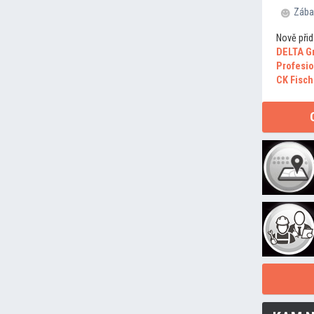
Zába
Nově přid
DELTA G
Profesio
CK Fisch