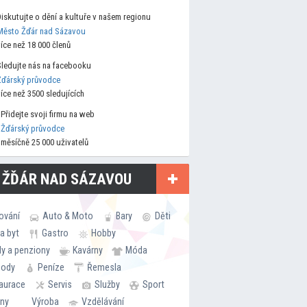
Diskutujte o dění a kultuře v našem regionu
Město Žďár nad Sázavou
více než 18 000 členů
Sledujte nás na facebooku
Žďárský průvodce
více než 3500 sledujících
Přidejte svoji firmu na web
Žďárský průvodce
měsíčně 25 000 uživatelů
 ŽĎÁR NAD SÁZAVOU
ování
Auto & Moto
Bary
Děti
a byt
Gastro
Hobby
ly a penziony
Kavárny
Móda
hody
Peníze
Řemesla
aurace
Servis
Služby
Sport
rny
Výroba
Vzdělávání