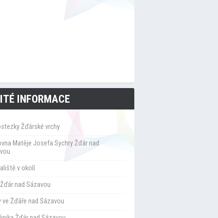
ITÉ INFORMACE
ostezky Žďárské vrchy
ovna Matěje Josefa Sychry Žďár nad
vou
liště v okolí
Žďár nad Sázavou
y ve Žďáře nad Sázavou
klinika Žďár nad Sázavou