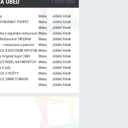
A OBĚD
+ vložit menu
za
Menu
Jídelní lístek
STAURANT POPPET
Menu
Jídelní lístek
Menu
Jídelní lístek
cká a nepálská restaurace
Menu
Jídelní lístek
 Restaurace TÁFERNA
Menu
Jídelní lístek
– restaurace a penzion
Menu
Jídelní lístek
CE A DISCOBAR KRYSTAL
Menu
Jídelní lístek
 Originál Ingot 1869
Menu
Jídelní lístek
CE REBEL NA FARSKÝCH
Menu
Jídelní lístek
 U pily
Menu
Jídelní lístek
CE U POŠTY
Menu
Jídelní lístek
CE ZIMNÍ STADION
Menu
Jídelní lístek
Menu
Jídelní lístek