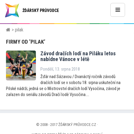
ŽĎÁRSKÝ PRŮVODCE
> pilak
FIRMY OD ‘PILAK’
Závod dračích lodí na Piláku le
tos
nabídne Vánoce v létě
Pondělí, 13. srpna 2018
Žďár nad Sázavou / Dvanáctý ročník závodů
dračích lodí se v sobotu 18. srpna uskuteční na
Pilské nádrži; jedná se o Mistrovství dračích lodí Vysočina, závod je
zařazen do seriálu závodů Dračí lodě Vysočina....
© 2008 - 2017 ŽĎÁRSKÝ PRŮVODCE.CZ ·