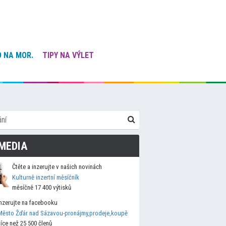
 NA MOR.
TIPY NA VÝLET
MEDIA
Čtěte a inzerujte v našich novinách
Kulturně inzertní měsíčník
měsíčně 17 400 výtisků
Inzerujte na facebooku
Město Žďár nad Sázavou-pronájmy,prodeje,koupě
více než 25 500 členů