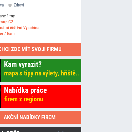
va
Zdraví
ané firmy
roup CZ
nální čištění Vysočina
er / Exim
CHCI ZDE MÍT SVOJI FIRMU
Kam vyrazit?
mapa s tipy na výlety, hřiště..
Nabídka práce
firem z regionu
AKČNÍ NABÍDKY FIREM