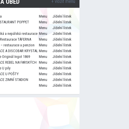
A OBĚD
+ vložit menu
za
Menu
Jídelní lístek
STAURANT POPPET
Menu
Jídelní lístek
Menu
Jídelní lístek
cká a nepálská restaurace
Menu
Jídelní lístek
 Restaurace TÁFERNA
Menu
Jídelní lístek
– restaurace a penzion
Menu
Jídelní lístek
CE A DISCOBAR KRYSTAL
Menu
Jídelní lístek
 Originál Ingot 1869
Menu
Jídelní lístek
CE REBEL NA FARSKÝCH
Menu
Jídelní lístek
 U pily
Menu
Jídelní lístek
CE U POŠTY
Menu
Jídelní lístek
CE ZIMNÍ STADION
Menu
Jídelní lístek
Menu
Jídelní lístek