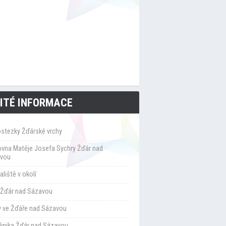
ITÉ INFORMACE
ostezky Žďárské vrchy
ovna Matěje Josefa Sychry Žďár nad
vou
liště v okolí
Žďár nad Sázavou
y ve Žďáře nad Sázavou
klinika Žďár nad Sázavou