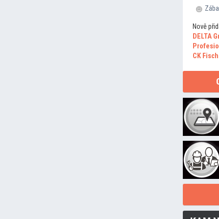
Zába
Nově přid
DELTA G
Profesio
CK Fisch