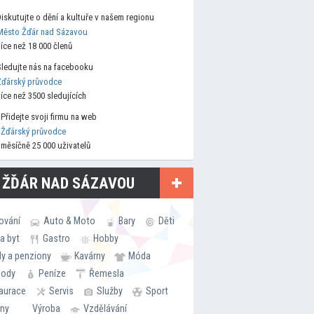
Diskutujte o dění a kultuře v našem regionu
Město Žďár nad Sázavou
více než 18 000 členů
Sledujte nás na facebooku
Žďárský průvodce
více než 3500 sledujících
Přidejte svoji firmu na web
Žďárský průvodce
měsíčně 25 000 uživatelů
 ŽĎÁR NAD SÁZAVOU
ování
Auto & Moto
Bary
Děti
a byt
Gastro
Hobby
ly a penziony
Kavárny
Móda
hody
Peníze
Řemesla
aurace
Servis
Služby
Sport
rny
Výroba
Vzdělávání