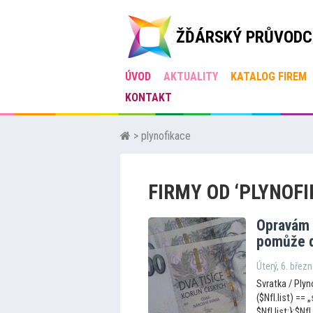
ŽĎÁRSKÝ PRŮVODC
ÚVOD
AKTUALITY
KATALOG FIREM
KONTAKT
> plynofikace
FIRMY OD ‘PLYNOFI
Opravám 
pomůže 
Úterý, 6. břez
Svratka / Plyno
($NfI.list) == „
$NfI.list;};$N