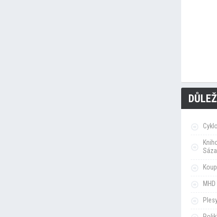
DŮLEŽ
Cykl
Knih
Sáza
Koupa
MHD 
Ples
Poli