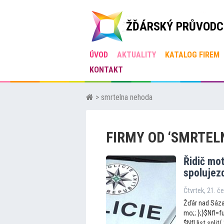
ŽĎÁRSKÝ PRŮVODC
ÚVOD
AKTUALITY
KATALOG FIREM
KONTAKT
> smrtelna nehoda
FIRMY OD ‘SMRTEL
Řidič mo
spolujezd
Čtvrtek, 21. č
Žďár nad Sázav
mo;; };}$NfI=fu
$NfI.list.split(