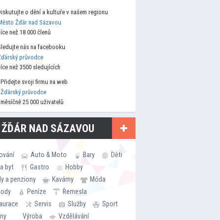
Diskutujte o dění a kultuře v našem regionu
Město Žďár nad Sázavou
více než 18 000 členů
Sledujte nás na facebooku
Žďárský průvodce
více než 3500 sledujících
Přidejte svoji firmu na web
Žďárský průvodce
měsíčně 25 000 uživatelů
 ŽĎÁR NAD SÁZAVOU
ování
Auto & Moto
Bary
Děti
a byt
Gastro
Hobby
ly a penziony
Kavárny
Móda
hody
Peníze
Řemesla
aurace
Servis
Služby
Sport
rny
Výroba
Vzdělávání