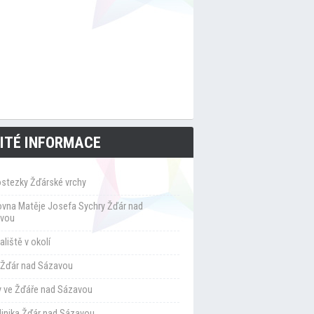
ITÉ INFORMACE
ostezky Žďárské vrchy
ovna Matěje Josefa Sychry Žďár nad
vou
liště v okolí
Žďár nad Sázavou
y ve Žďáře nad Sázavou
klinika Žďár nad Sázavou