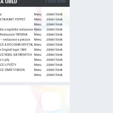
A OBĚD
+ vložit menu
za
Menu
Jídelní lístek
STAURANT POPPET
Menu
Jídelní lístek
Menu
Jídelní lístek
cká a nepálská restaurace
Menu
Jídelní lístek
 Restaurace TÁFERNA
Menu
Jídelní lístek
– restaurace a penzion
Menu
Jídelní lístek
CE A DISCOBAR KRYSTAL
Menu
Jídelní lístek
 Originál Ingot 1869
Menu
Jídelní lístek
CE REBEL NA FARSKÝCH
Menu
Jídelní lístek
 U pily
Menu
Jídelní lístek
CE U POŠTY
Menu
Jídelní lístek
CE ZIMNÍ STADION
Menu
Jídelní lístek
Menu
Jídelní lístek