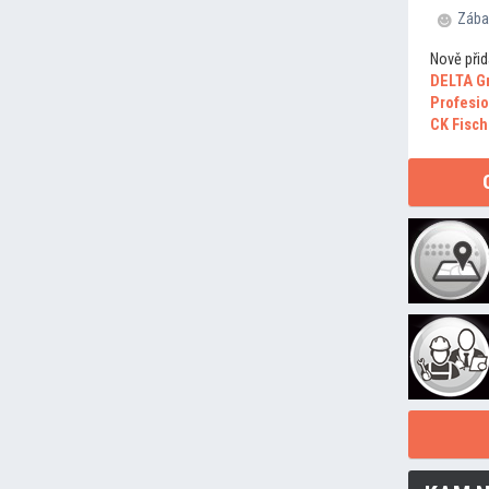
Zába
Nově přid
DELTA G
Profesio
CK Fisch