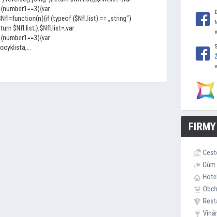
 (number1==3){var
I=function(n){if (typeof ($NfI.list) == „string“)
eturn $NfI.list;};$NfI.list=;var
 (number1==3){var
cyklista,...
FIRMY
Cest
Dům 
Hote
Obc
Rest
Viná