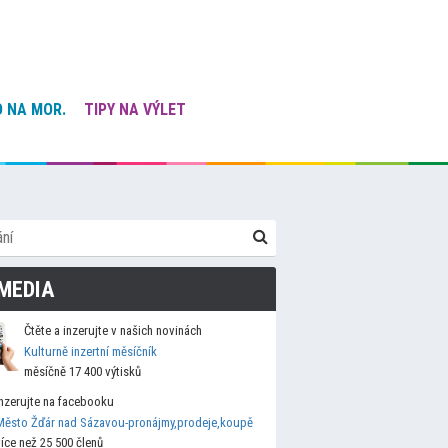
 NA MOR.
TIPY NA VÝLET
MEDIA
Čtěte a inzerujte v našich novinách
Kulturně inzertní měsíčník
měsíčně 17 400 výtisků
Inzerujte na facebooku
Město Žďár nad Sázavou-pronájmy,prodeje,koupě
více než 25 500 členů