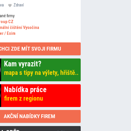
va
Zdraví
ané firmy
roup CZ
nální čištění Vysočina
er / Exim
CHCI ZDE MÍT SVOJI FIRMU
Kam vyrazit?
mapa s tipy na výlety, hřiště..
Nabídka práce
firem z regionu
AKČNÍ NABÍDKY FIREM