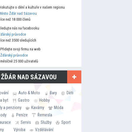
Diskutujte o dění a kultuře v našem regionu
Město Žďár nad Sázavou
více než 18 000 členů
Sledujte nás na facebooku
Žďárský průvodce
více než 3500 sledujících
Přidejte svoji firmu na web
Žďárský průvodce
měsíčně 25 000 uživatelů
 ŽĎÁR NAD SÁZAVOU
ování
Auto & Moto
Bary
Děti
a byt
Gastro
Hobby
ly a penziony
Kavárny
Móda
hody
Peníze
Řemesla
aurace
Servis
Služby
Sport
rny
Výroba
Vzdělávání