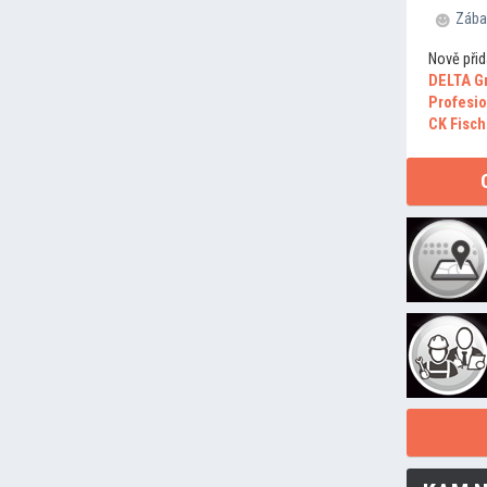
Zába
Nově přid
DELTA G
Profesio
CK Fisch