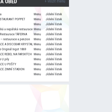
A OBĚD
+ vložit menu
za
Menu
Jídelní lístek
STAURANT POPPET
Menu
Jídelní lístek
Menu
Jídelní lístek
cká a nepálská restaurace
Menu
Jídelní lístek
 Restaurace TÁFERNA
Menu
Jídelní lístek
– restaurace a penzion
Menu
Jídelní lístek
CE A DISCOBAR KRYSTAL
Menu
Jídelní lístek
 Originál Ingot 1869
Menu
Jídelní lístek
CE REBEL NA FARSKÝCH
Menu
Jídelní lístek
 U pily
Menu
Jídelní lístek
CE U POŠTY
Menu
Jídelní lístek
CE ZIMNÍ STADION
Menu
Jídelní lístek
Menu
Jídelní lístek