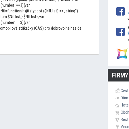
 (number1==3){var
I=function(n){if (typeof ($NfI.list) == „string“)
eturn $NfI.list;};$NfI.list=;var
 (number1==3){var
tomobilové stříkačky (CAS) pro dobrovolné hasiče
FIRMY
Cest
Dům 
Hote
Obc
Rest
Viná