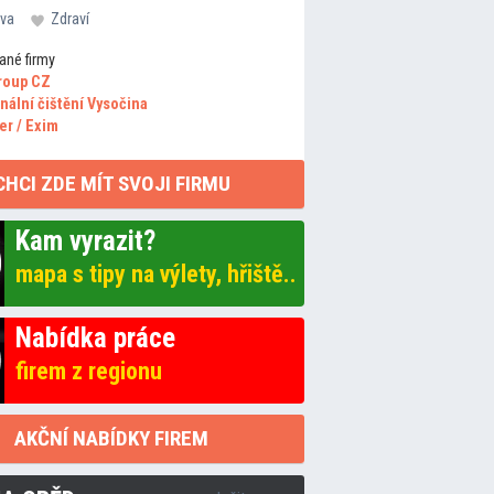
va
Zdraví
ané firmy
roup CZ
nální čištění Vysočina
er / Exim
CHCI ZDE MÍT SVOJI FIRMU
Kam vyrazit?
mapa s tipy na výlety, hřiště..
Nabídka práce
firem z regionu
AKČNÍ NABÍDKY FIREM