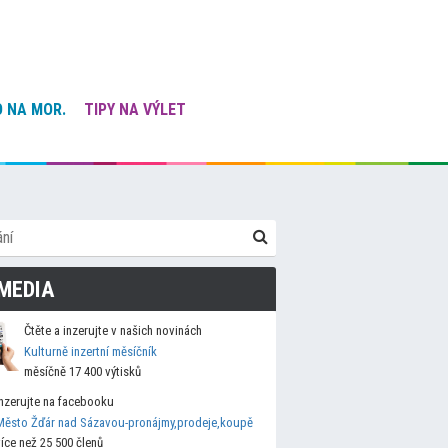
 NA MOR.
TIPY NA VÝLET
MEDIA
Čtěte a inzerujte v našich novinách
Kulturně inzertní měsíčník
měsíčně 17 400 výtisků
Inzerujte na facebooku
Město Žďár nad Sázavou-pronájmy,prodeje,koupě
více než 25 500 členů