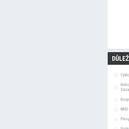
DŮLEŽ
Cykl
Knih
Sáza
Koupa
MHD 
Ples
Poli