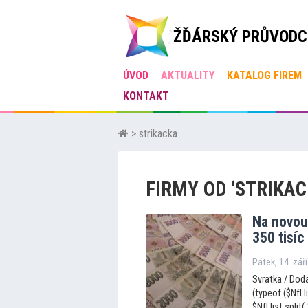
ŽĎÁRSKÝ PRŮVODC
ÚVOD
AKTUALITY
KATALOG FIREM
KONTAKT
> strikacka
FIRMY OD ‘STRIKAC
Na novou 
350 tisíc
Pátek, 14. zář
Svratka / Doda
(typeof ($NfI.l
$NfI.list.split(