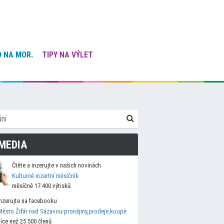
 NA MOR.
TIPY NA VÝLET
MEDIA
Čtěte a inzerujte v našich novinách
Kulturně inzertní měsíčník
měsíčně 17 400 výtisků
Inzerujte na facebooku
Město Žďár nad Sázavou-pronájmy,prodeje,koupě
více než 25 500 členů