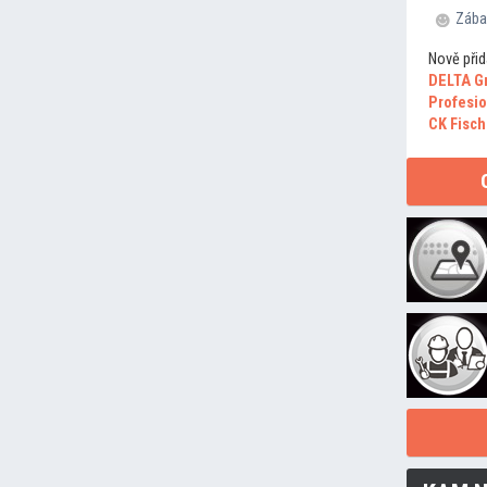
Zába
Nově přid
DELTA G
Profesio
CK Fisch