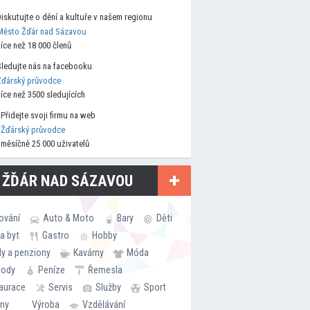
Diskutujte o dění a kultuře v našem regionu
Město Žďár nad Sázavou
více než 18 000 členů
Sledujte nás na facebooku
Žďárský průvodce
více než 3500 sledujících
Přidejte svoji firmu na web
Žďárský průvodce
měsíčně 25 000 uživatelů
 ŽĎÁR NAD SÁZAVOU
ování
Auto & Moto
Bary
Děti
a byt
Gastro
Hobby
ly a penziony
Kavárny
Móda
hody
Peníze
Řemesla
aurace
Servis
Služby
Sport
rny
Výroba
Vzdělávání