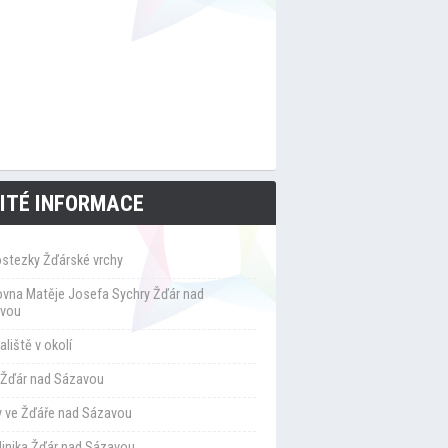
ITÉ INFORMACE
ostezky Žďárské vrchy
ovna Matěje Josefa Sychry Žďár nad
vou
liště v okolí
Žďár nad Sázavou
y ve Žďáře nad Sázavou
klinika Žďár nad Sázavou