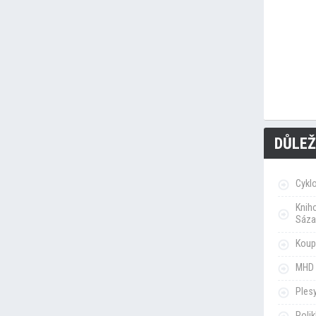
DŮLEŽ
Cykl
Knih
Sáza
Koupa
MHD 
Ples
Poli