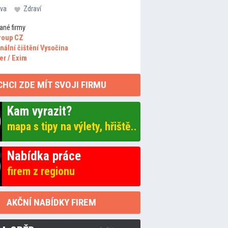
va
Zdraví
ané firmy
roup CZ
nální čištění Vysočina
er / Exim
CHCI ZDE MÍT SVOJI FIRMU
Kam vyrazit?
mapa s tipy na výlety, hřiště..
Nabídka práce
firem z regionu
AKČNÍ NABÍDKY FIREM