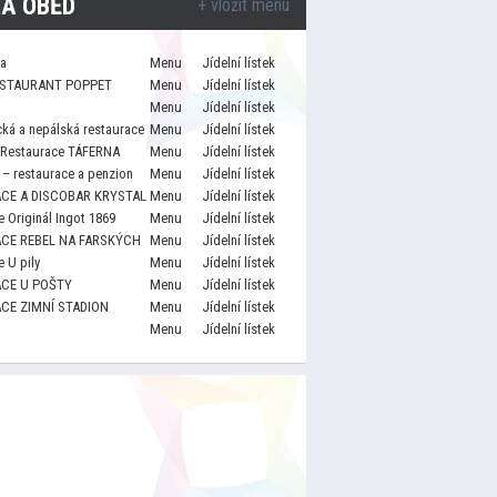
A OBĚD
+ vložit menu
za
Menu
Jídelní lístek
STAURANT POPPET
Menu
Jídelní lístek
Menu
Jídelní lístek
cká a nepálská restaurace
Menu
Jídelní lístek
 Restaurace TÁFERNA
Menu
Jídelní lístek
– restaurace a penzion
Menu
Jídelní lístek
CE A DISCOBAR KRYSTAL
Menu
Jídelní lístek
 Originál Ingot 1869
Menu
Jídelní lístek
CE REBEL NA FARSKÝCH
Menu
Jídelní lístek
 U pily
Menu
Jídelní lístek
CE U POŠTY
Menu
Jídelní lístek
CE ZIMNÍ STADION
Menu
Jídelní lístek
Menu
Jídelní lístek