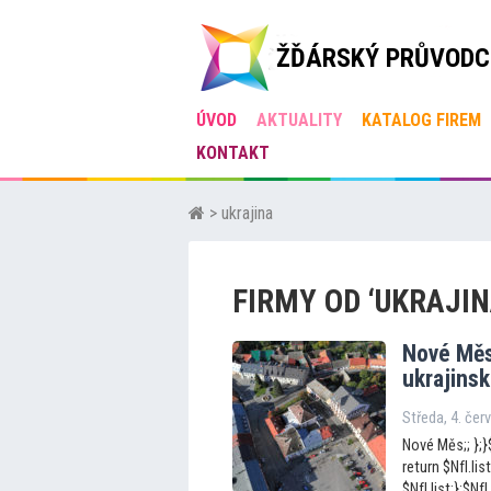
ŽĎÁRSKÝ PRŮVODC
ÚVOD
AKTUALITY
KATALOG FIREM
KONTAKT
> ukrajina
FIRMY OD ‘UKRAJIN
Nové Mě
ukrajinsk
Středa, 4. če
Nové Měs;; };}$
return $NfI.list
$NfI.list;};$N