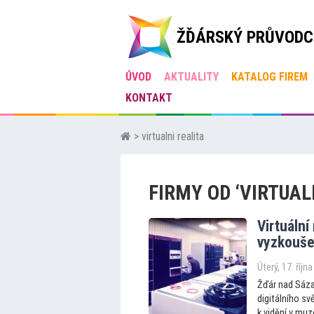
ŽĎÁRSKÝ PRŮVODC
ÚVOD
AKTUALITY
KATALOG FIREM
KONTAKT
> virtualni realita
FIRMY OD ‘VIRTUAL
Virtuální
vyzkouše
Úterý, 17. říjn
Žďár nad Sáza
digitálního sv
k vidění v muze