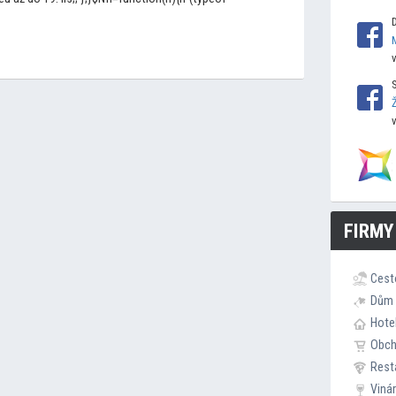
FIRMY
Cest
Dům 
Hote
Obc
Rest
Viná