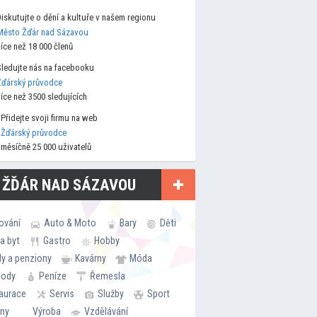
Diskutujte o dění a kultuře v našem regionu
Město Žďár nad Sázavou
více než 18 000 členů
Sledujte nás na facebooku
Žďárský průvodce
více než 3500 sledujících
Přidejte svoji firmu na web
Žďárský průvodce
měsíčně 25 000 uživatelů
 ŽĎÁR NAD SÁZAVOU
ování
Auto & Moto
Bary
Děti
a byt
Gastro
Hobby
ly a penziony
Kavárny
Móda
hody
Peníze
Řemesla
aurace
Servis
Služby
Sport
rny
Výroba
Vzdělávání