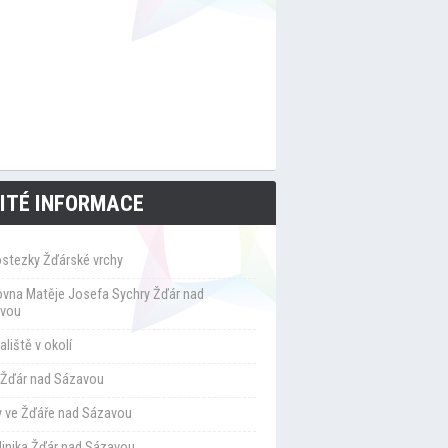
ITÉ INFORMACE
ostezky Žďárské vrchy
ovna Matěje Josefa Sychry Žďár nad
vou
liště v okolí
Žďár nad Sázavou
y ve Žďáře nad Sázavou
klinika Žďár nad Sázavou