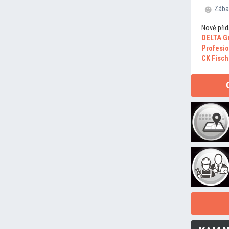
Zába
Nově přid
DELTA G
Profesio
CK Fisch