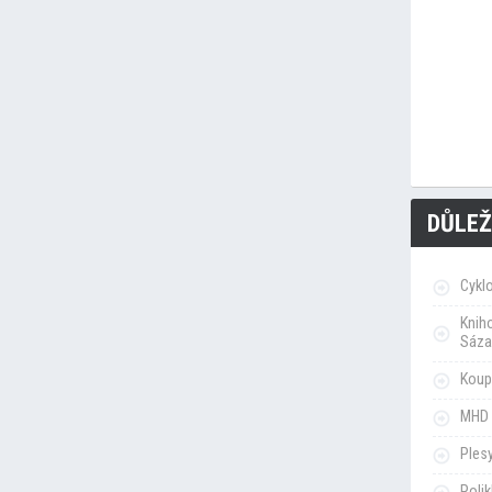
DŮLEŽ
Cykl
Knih
Sáza
Koupa
MHD 
Ples
Poli