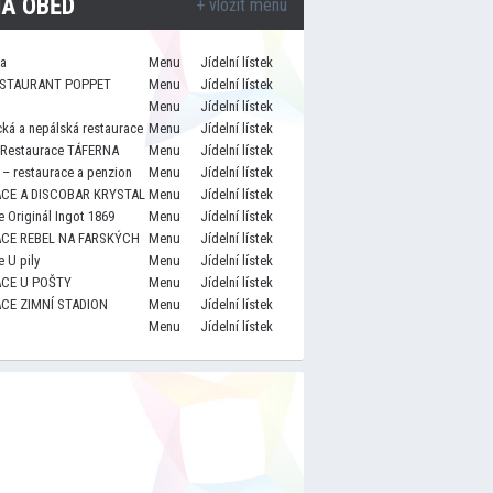
A OBĚD
+ vložit menu
za
Menu
Jídelní lístek
STAURANT POPPET
Menu
Jídelní lístek
Menu
Jídelní lístek
cká a nepálská restaurace
Menu
Jídelní lístek
 Restaurace TÁFERNA
Menu
Jídelní lístek
– restaurace a penzion
Menu
Jídelní lístek
CE A DISCOBAR KRYSTAL
Menu
Jídelní lístek
 Originál Ingot 1869
Menu
Jídelní lístek
CE REBEL NA FARSKÝCH
Menu
Jídelní lístek
 U pily
Menu
Jídelní lístek
CE U POŠTY
Menu
Jídelní lístek
CE ZIMNÍ STADION
Menu
Jídelní lístek
Menu
Jídelní lístek