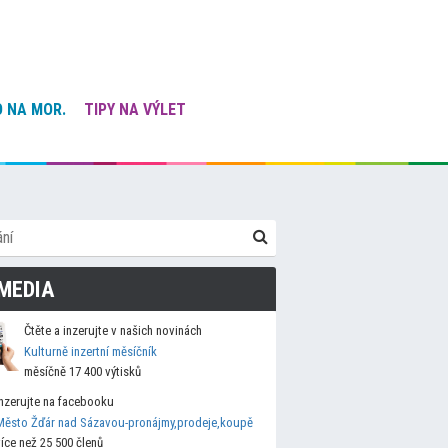
 NA MOR.
TIPY NA VÝLET
MEDIA
Čtěte a inzerujte v našich novinách
Kulturně inzertní měsíčník
měsíčně 17 400 výtisků
Inzerujte na facebooku
Město Žďár nad Sázavou-pronájmy,prodeje,koupě
více než 25 500 členů