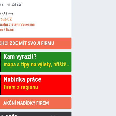
va
Zdraví
ané firmy
roup CZ
nální čištění Vysočina
er / Exim
CHCI ZDE MÍT SVOJI FIRMU
Kam vyrazit?
mapa s tipy na výlety, hřiště..
Nabídka práce
firem z regionu
AKČNÍ NABÍDKY FIREM