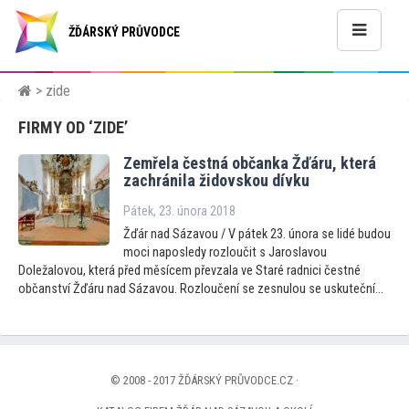
ŽĎÁRSKÝ PRŮVODCE
> zide
FIRMY OD ‘ZIDE’
Zemřela čestná občanka Žďáru, která
zachránila židovskou dívku
Pátek, 23. února 2018
Žďár nad Sázavou / V pátek 23. února se lidé budou
moci naposledy rozloučit s Jaroslavou
Doležalovou, která před měsícem převzala ve Staré radnici čestné
občanství Žďáru nad Sázavou. Rozloučení se zesnulou se uskuteční...
© 2008 - 2017 ŽĎÁRSKÝ PRŮVODCE.CZ ·