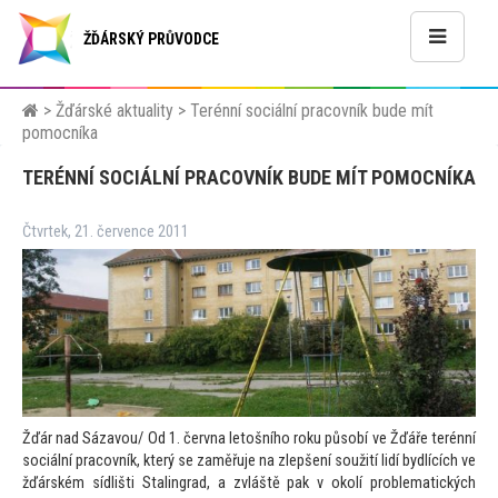
ŽĎÁRSKÝ PRŮVODCE
>
Žďárské aktuality
>
Terénní sociální pracovník bude mít
pomocníka
TERÉNNÍ SOCIÁLNÍ PRACOVNÍK BUDE MÍT POMOCNÍKA
Čtvrtek, 21. července 2011
Žďár nad Sázavou/ Od 1. června le
tošního roku působí ve Žďáře terénní
sociální pracovník, který se zaměřuje na zlepšení soužití lidí bydlících ve
žďárském sídlišti Stalingrad, a zvláště pak v okolí problematických