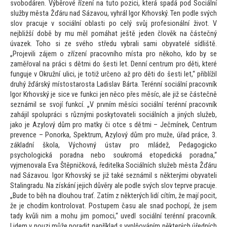
svobodáren. Výběrové řízení na tu
to pozici, která spadá pod Sociální
služby města Žďáru nad Sázavou, vyhrál Igor Krhovský. Ten podle svých
slov pracuje v sociální oblasti po celý svůj profesionální život. V
nejbližší době by mu měl pomáhat ještě jeden člověk na částečný
úvazek. Toho si ze svého středu vybrali sami obyvatelé sídliště.
„Projevili zájem o zřízení pracovního místa pro někoho, kdo by se
zaměřoval na práci s dětmi do šesti let. Denní centrum pro děti, které
funguje v Okružní ulici, je
totiž určeno až pro děti do šesti let,“ přiblížil
druhý žďárský mís
tostarosta Ladislav Bárta. Terénní sociální pracovník
Igor Krhovský je sice ve funkci jen něco přes měsíc, ale již se částečně
seznámil se svojí funkcí. „V prvním měsíci sociální terénní pracovník
zahájil spolupráci s různými posky
tovateli sociálních a jiných služeb,
jako je Azylový dům pro matky či otce s dětmi – Ječmínek, Centrum
prevence – Ponorka, Spektrum, Azylový dům pro muže, úřad práce, 3.
základní škola, Výchovný ústav pro mládež, Pedagogicko
psychologická poradna nebo soukromá e
topedická poradna,“
vyjmenovala Eva Štěpničková, ředitelka Sociálních služeb města Žďáru
nad Sázavou. Igor Krhovský se již také seznámil s některými obyvateli
Stalingradu. Na získání jejich důvěry ale podle svých slov teprve pracuje.
„Bude
to běh na dlouhou trať. Zatím z některých lidí cítím, že mají pocit,
že je chodím kontrolovat. Postupem času ale snad pochopí, že jsem
tady kvůli nim a mohu jim pomoci,“ uvedl sociální terénní pracovník.
Lidem v nouzi může poradit například s vyplňováním některých úředních