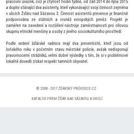
pracovní úvazek, což je čtyřicet hodin týdně, od září 2014 do října 2015
a doplní stávající dva asistenty, kteří vykonávající svoji činnost zejména
v ulicích Žďáru nad Sázavou 3. Činnost asistentů prevence je finančně
podporována ze státních a rovněž evropských peněz. Projekt je
zaměřen na zavedení a rozšíření nástroje zaměstnanosti pro cílovou
skupinu etnické menšiny a osoby z jiného sociokulturního prostředí.
Podle vedení žďárské radnice mají dva preventisté, kteří jsou od
loňského roku v početním stavu městské policie, avšak nedisponují
pravomocemi strážníků, velmi dobré výsledky s tím, že si v problémové
lokalitě dovedli získat respekt tamních obyvatel.
© 2008 - 2017 ŽĎÁRSKÝ PRŮVODCE.CZ ·
KATALOG FIREM ŽĎÁR NAD SÁZAVOU A OKOLÍ