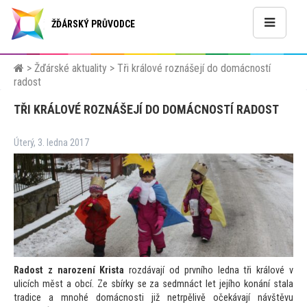
ŽĎÁRSKÝ PRŮVODCE
>
Žďárské aktuality
>
Tři králové roznášejí do domácností
radost
TŘI KRÁLOVÉ ROZNÁŠEJÍ DO DOMÁCNOSTÍ RADOST
Úterý, 3. ledna 2017
Radost z narození Krista
rozdávají od prvního ledna tři králové v
ulicích měst a obcí. Ze sbírky se za sedmnáct let jejího konání stala
tradice a mnohé domácnosti již netrpělivě očekávají návštěvu