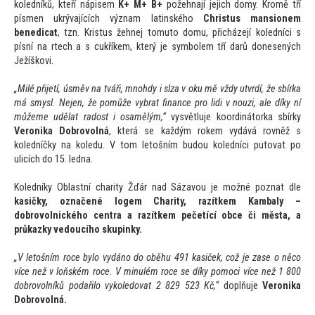
koledníků, kteří nápisem
K+ M+ B+
požehnají jejich domy. Kromě tří
písmen ukrývajících význam latinského
Christus mansionem
benedicat
, tzn. Kristus žehnej
tomu
to domu, přicházejí koledníci s
písní na rtech a s cukříkem, který je symbolem tří darů donesených
Ježíškovi.
„Milé přijetí, úsměv na tváři, mnohdy i slza v oku mě vždy utvrdí, že sbírka
má smysl. Nejen, že pomůže vybrat finance pro lidi v nouzi, ale díky ní
můžeme udělat radost i osamělým,“
vysvětluje koordiná
torka sbírky
Veronika Dobrovolná
, která se každým rokem vydává rovněž s
koledníčky na koledu. V
tom le
tošním budou koledníci pu
tovat po
ulicích do 15. ledna.
Koledníky Oblastní charity Žďár nad Sázavou je možné poznat dle
kasičky, označené logem Charity, razítkem Kambaly
–
dobrovolnického centra a razítkem pečetící obce či města, a
průkazky vedoucího skupinky.
„V le
tošním roce bylo vydáno do oběhu 491 kasiček, což je zase o něco
více než v loňském roce. V minulém roce se díky pomoci více než 1 800
dobrovolníků podařilo vykoledovat 2 829 523 Kč,“
doplňuje
Veronika
Dobrovolná.