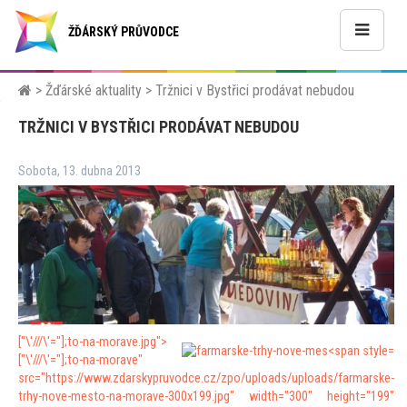
ŽĎÁRSKÝ PRŮVODCE
>
Žďárské aktuality
>
Tržnici v Bystřici prodávat nebudou
TRŽNICI V BYSTŘICI PRODÁVAT NEBUDOU
Sobota, 13. dubna 2013
["\'///\'="];
to-na-morave.jpg">
["\'///\'="];
to-na-morave"
src="https://www.zdarskypruvodce.cz/zpo/uploads/uploads/farmarske-
trhy-nove-mes
to-na-morave-300x199.jpg" width="300" height="199"