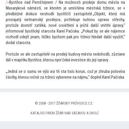
/>
Bystřice nad Pernštejnem / Na možnosti prodeje domu města na
Masarykově náměstí, ve kterém je umístěna městská tržnice, se v
předběžné diskusi neshodli bystřičtí zastupitelé.„Objekt, který má
pronajatý vietnamský prodejce, potřebuje nutnou opravu střechy,
pro
tože dovnitř zatéká, nové osvětlení a ještě další vnitřní úpravy,“
informoval bystřický starosta Karel Pačiska. „Pokud by se ale nájemce
rozhodl odejít jinam, těžko bychom pak pro tržnici hledali další využití,“
dodal starosta.
Pro
tože se ale zastupitelé na prodeji budovy města nedohodli, zůstane
dál v majetku Bystřice, kterou nyní čeká investice do její opravy.
„Jedná se o sumu ve výši asi tři sta tisíc korun, což je zhruba polovina
částky, kterou ročně za tržnici vybereme na nájmu,“ doplnil Karel Pačiska.
© 2008 - 2017 ŽĎÁRSKÝ PRŮVODCE.CZ ·
KATALOG FIREM ŽĎÁR NAD SÁZAVOU A OKOLÍ