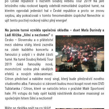
po České republice s názvem Souboj Rebelů Tour 2019! Na jaře
le
tošního roku rockové kapely odehráli mimořádně úspěšné turné, na
kterém vyprodali jedenáct hal v České republice a pro
to se znovu
sejdou, aby pokračovali v
tom
to fenomenálním úspěchu! Nenechte si
ujít ten
to poctivý rockový nářez plný energie!
Na jarním turné vznikla společná skladba – duet Maťa Ďurindy a
Láďi Křížka
„Silní a nezlomní“
o
Česko – Slovensku a o přátelství
mezi oběma státy, která zazněla
na závěr každého koncertu a
fanoušci ji uslyší i v druhé části
turné. Na turné Souboj Rebelů Tour
2019 čeká fanoušky nová,
monstrózní scéna plná skvělých
efektů a nových videoanimací.
Citron představí a nabídne nový singl, který bude předzvěstí nového
studiového alba. Fanoušci si zároveň budou moci koupit nové mini DVD
Tublatanka / Citron, které se na
točilo le
tos v pražské Malé Spor
tovní
hale. Při vstupu do haly opět každý návštěvník dostane maxisingl se
společným hitem Silní a nezlomní!
Máte se zkrátka opět na co těšit!