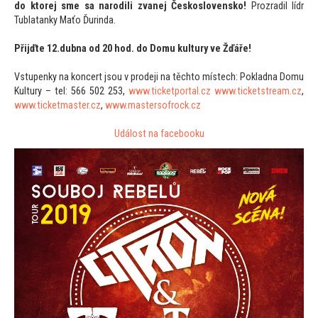
do k
torej sme sa narodili zvanej Československo!
Prozradil lídr
Tublatanky Maťo Ďurinda.
Přijďte 12.dubna od 20 hod. do Domu kultury ve Žďáře!
Vstupenky na koncert jsou v prodeji na těch
to místech: Pokladna Domu
Kultury – tel: 566 502 253,
www.ticketportal.cz
www.ticketstream.cz
,
www.ticketmaster.cz
,
www.mastersofrock.cz
Událost na facebooku