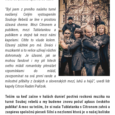
“Byl jsem z prvního našeho turné
nadšený. Celým vys
toupením
Souboje Rebelů se line v pros
toru
úžasná chemie. Mezi Citronem a
publikem, mezi Tublatankou a
publikem a stejně tak mezi námi
kapelami. Cítíte
to všude kolem.
Úžasný zážitek pro mě. Diváci i
muzikanté si
to velice užívají všichni
dohromady. Je úžasné, jak se
mohou f
andové i my při hitech
svého mládí romanticky přenášet
vzpomínkami do mládí,
zavzpomínat na svá první r
ande a
milostné příběhy z českých a slovenských mezí, luhů a hájů”,
uvedl lídr
kapely Citron Radim Pařízek.
Teším sa keď začne v halách dunieť poctivá rocková muzika na
turné Souboj rebelů a my budeme znovu počuť aplaus českého
publika! A moc sa teším, že si naša Tublatanka s Citronom zahrá a
zaspieva spoločnú pieseň Silní a nezlomní k
torá je o našej kolíske