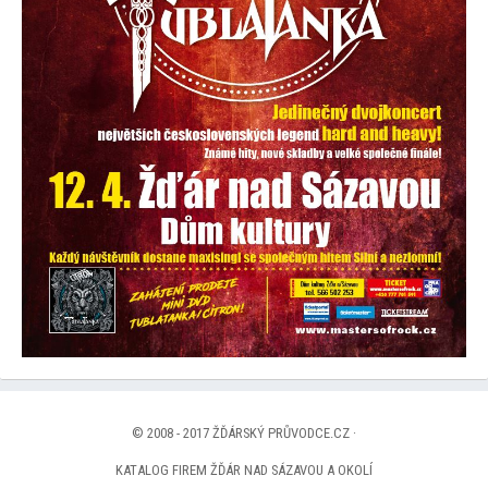
© 2008 - 2017 ŽĎÁRSKÝ PRŮVODCE.CZ ·
KATALOG FIREM ŽĎÁR NAD SÁZAVOU A OKOLÍ