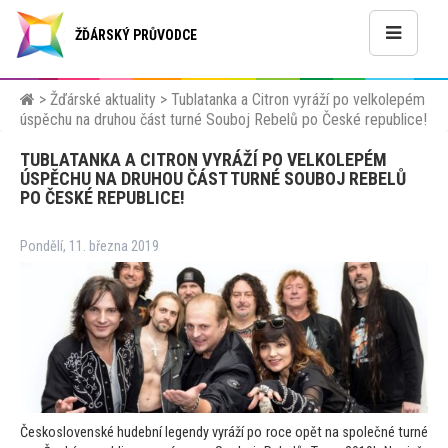
ŽĎÁRSKÝ PRŮVODCE
>
Žďárské aktuality
>
Tublatanka a Citron vyráží po velkolepém
úspěchu na druhou část turné Souboj Rebelů po České republice!
TUBLATANKA A CITRON VYRÁŽÍ PO VELKOLEPÉM
ÚSPĚCHU NA DRUHOU ČÁST TURNÉ SOUBOJ REBELŮ
PO ČESKÉ REPUBLICE!
Pondělí, 11. března 2019
Československé hudební legendy vyráží po roce opět na společné turné