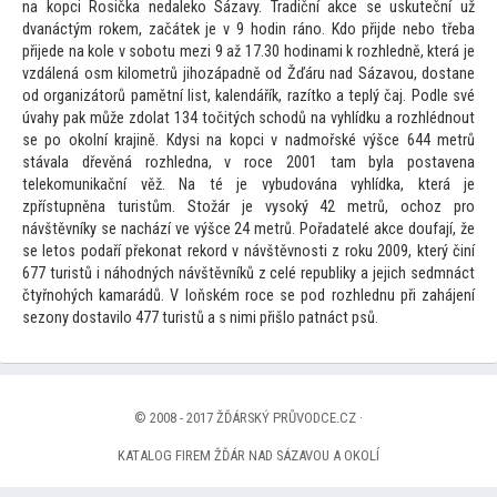
na kopci Rosička nedaleko Sázavy. Tradiční akce se uskuteční už
dvanáctým rokem, začátek je v 9 hodin ráno. Kdo přijde nebo třeba
přijede na kole v sobotu mezi 9 až 17.30 hodinami k rozhledně, která je
vzdálená osm kilometrů jihozápadně od Žďáru nad Sázavou, dostane
od organizá
torů pamětní list, kalendářík, razítko a teplý čaj. Podle své
úvahy pak může zdolat 134
točitých schodů na vyhlídku a rozhlédnout
se po okolní krajině. Kdysi na kopci v nadmořské výšce 644 metrů
stávala dřevěná rozhledna, v roce 2001 tam byla postavena
telekomunikační věž. Na té je vybudována vyhlídka, která je
zpřístupněna turistům. S
tožár je vysoký 42 metrů, ochoz pro
návštěvníky se nachází ve výšce 24 metrů. Pořadatelé akce doufají, že
se le
tos podaří překonat rekord v návštěvnosti z roku 2009, který činí
677 turistů i náhodných návštěvníků z celé republiky a jejich sedmnáct
čtyřnohých kamarádů. V loňském roce se pod rozhlednu při zahájení
sezony dostavilo 477 turistů a s nimi přišlo patnáct psů.
© 2008 - 2017 ŽĎÁRSKÝ PRŮVODCE.CZ ·
KATALOG FIREM ŽĎÁR NAD SÁZAVOU A OKOLÍ