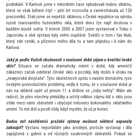
podnikání. V Karlově jsme v rekordním čase vybudovali malou sklárnu,
která se však během čtyř – pěti let rozrostla a zaměstnávala až 120
pracovníků. Stali jsme se největší sklárnou v České republice na výrobu
ručně tvarovaného hutnického skla, které dnes lze najít doslova v
každém koutě světa. V letech 2005 a 2007 jsem vystavoval v Tokiu v
Japonsku a obě výstavy byly velmi úspěšné. Svědčí o
tom i fan klub,
který zde vznikl, a příznivci mého díla tu a tam přijedou i k nám do
Karlova.
Jaký je podle Vašich zkušeností v současné době zájem o kvalitní české
sklo?
Situace se začala dramaticky měnit v době, kdy američtí
zákazníci začali odebírat čínské sklo a později, kdy došlo k ú
toku na
„newyorská dvojčata“. Ty
to skutečnosti spolu s našimi domácími, ryze
českými porevolučními problémy, vedly k
tomu, že v současné době je
nás na sklárně opět už jenom 11 a držíme se „zuby nehty“. Mám ale
radost, že přes všechny překážky a určitý odklon zájmu lidí o sklo jsou
stále mezi námi sběratelé i obyčejní milovníci dokonalého sklářského
umění. To mě drží a posílí vždy, když myslím, že už je konec.
Budou mít návštěvníci pražské výstavy možnost některé exponáty
zakoupit?
Výstavu nepořádám jako prodejní, pro
tože vystavuji i díla
zapůjčená z galerií a od různých soukromých sběratelů. Pokud se