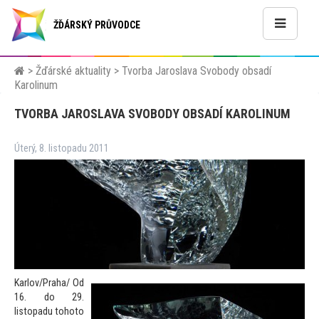
ŽĎÁRSKÝ PRŮVODCE
>
Žďárské aktuality
>
Tvorba Jaroslava Svobody obsadí
Karolinum
TVORBA JAROSLAVA SVOBODY OBSADÍ KAROLINUM
Úterý, 8. listopadu 2011
Karlov/Praha/ Od
16. do 29.
lis
topadu
toho
to