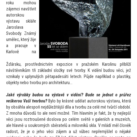
roku mohou
zájemci navštívit
au
torskou
výstavu skláře
Jaroslava
Svobody. Známý
umělec, který žije
a pracuje v
Karlově na
Žďársku, prostřednictvím expozice v pražském Karolinu přiblíží
návštěvníkům tři základní složky své tvorby. K vidění budou věci, jež
vznikaly v uplynulých pětapadesáti letech. Půjde například o plastiky,
objekty nebo tvorbu pro architekturu…
Jaké výrobky budou na výstavě v vidění? Bude se jednat o průřez
veškerou Vaší tvorbou?
Bylo by krásné udělat au
torskou výstavu, která
by obsáhla alespoň nejdůležitější díla a tvorbu za celé mé tvůrčí období.
Z mnoha důvodů
to ale není možné. Tím hlavním je fakt, že ty nejlepší
věci jsou roztroušené doslova po celém světě v galeriích a muzeích,
ale hlavně u soukromých sběratelů a milovníků skla. V mládí měl člověk
radost, že je o jeho věci zájem a už vůbec nepřemýšlel o nějaké