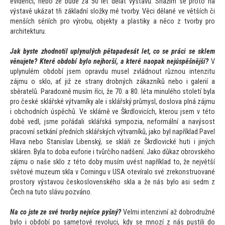
evidenci, nebo že bude za 50 let dělat výstavu. Snažím se pro
to na
výstavě ukázat tři základní složky mé tvorby. Věci dělané ve větších či
menších sériích pro výrobu, objekty a plastiky a něco z tvorby pro
architekturu.
Jak byste zhodnotil uplynulých pětapadesát let, co se práci se sklem
věnujete? Které období bylo nejhorší, a které naopak nejúspěšnější?
V
uplynulém období jsem opravdu musel zvládnout různou intenzitu
zájmu o sklo, ať již ze strany drobných zákazníků nebo i galerií a
sběratelů. Paradoxně musím říci, že 70. a 80. léta minulého s
toletí byla
pro české sklářské výtvarníky ale i sklářský průmysl, doslova plná zájmu
i obchodních úspěchů. Ve sklárně ve Škrdlovicích, kterou jsem v té
to
době vedl, jsme pořádali sklářská sympozia, neformální a navýsost
pracovní setkání předních sklářských výtvarníků, jako byl například Pavel
Hlava nebo Stanislav Libenský, se skláři ze Škrdlovické huti i jiných
skláren. Byla
to doba euforie i tvůrčího nadšení. Jako důkaz obrovského
zájmu o naše sklo z té
to doby musím uvést například
to, že největší
svě
tové muzeum skla v Corningu v USA otevíralo své zrekonstruované
pros
tory výstavou československého skla a že nás bylo asi sedm z
Čech na tu
to slávu pozváno.
Na co jste ze své tvorby nejvíce pyšný?
Velmi intenzivní až dobrodružné
bylo i období po same
tové revoluci, kdy se mnozí z nás pustili do