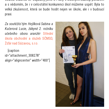
a s vědomím, že i v celostátní konkurenci škol můžeme uspět. Byla
to
velká zkušenost, která se bude hodit nejen ve škole, ale i v budoucí
praxi.
Za soutěžící tým
Hejlíková Sabina a
Kučerová Lucie, žákyně 2. ročníku
učebního oboru aranžér
Střední
škola obchodní a služeb SČMSD,
Žďár nad Sázavou, s.r.o.
[caption
id="attachment_308278"
align="aligncenter" width="400"]