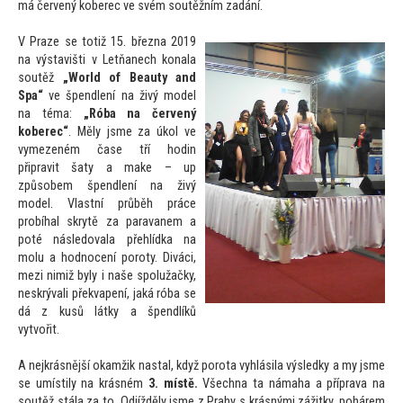
má červený koberec ve svém soutěžním zadání.
V Praze se
totiž 15. března 2019
na výstavišti v Letňanech konala
soutěž
„World of Beauty
and
Spa“
ve špendlení na živý model
na téma:
„Róba na červený
koberec“
. Měly jsme za úkol ve
vymezeném čase tří hodin
připravit šaty a make – up
způsobem špendlení na živý
model. Vlastní průběh práce
probíhal skrytě za paravanem a
poté následovala přehlídka na
molu a hodnocení poroty. Diváci,
mezi nimiž byly i naše spolužačky,
neskrývali překvapení, jaká róba se
dá z kusů látky a špendlíků
vytvořit.
A nejkrásnější okamžik nastal, když porota vyhlásila výsledky a my jsme
se umístily na krásném
3. místě.
Všechna ta námaha a příprava na
soutěž stála za
to. Odjížděly jsme z Prahy s krásnými zážitky, pohárem