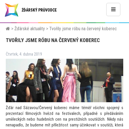
ŽĎÁRSKÝ PRŮVODCE
>
Žďárské aktuality
>
Tvořily jsme róbu na červený koberec
TVOŘILY JSME RÓBU NA ČERVENÝ KOBEREC
Čtvrtek, 4. dubna 2019
Žďár nad Sázavou/Červený koberec máme téměř všichni spojený s
prezentací filmových hvězd na festivalech, případně s předáváním
uměleckých nebo hudebních cen na prestižních soutěžích. Nikdy nás
nenapadlo, že budeme mít příleži
tost samy účinkovat v soutěži, která