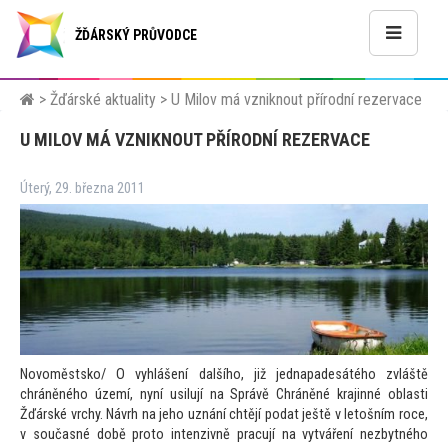
ŽĎÁRSKÝ PRŮVODCE
>
Žďárské aktuality
>
U Milov má vzniknout přírodní rezervace
U MILOV MÁ VZNIKNOUT PŘÍRODNÍ REZERVACE
Úterý, 29. března 2011
Novoměstsko/ O vyhlášení dalšího, již jednapadesátého zvláště
chráněného území, nyní usilují na Správě Chráněné krajinné oblasti
Žďárské vrchy. Návrh na jeho uznání chtějí podat ještě v le
tošním roce,
v současné době pro
to intenzivně pracují na vytváření nezbytného