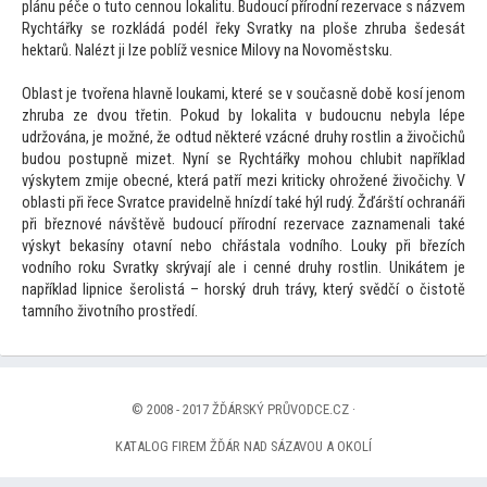
plánu péče o tu
to cennou lokalitu. Budoucí přírodní rezervace s názvem
Rychtářky se rozkládá podél řeky Svratky na ploše zhruba šedesát
hektarů. Nalézt ji lze poblíž vesnice Milovy na Novoměstsku.
Oblast je tvořena hlavně loukami, které se v současně době kosí jenom
zhruba ze dvou třetin. Pokud by lokalita v budoucnu nebyla lépe
udržována, je možné, že odtud některé vzácné druhy rostlin a živočichů
budou postupně mizet. Nyní se Rychtářky mohou chlubit například
výskytem zmije obecné, která patří mezi kriticky ohrožené živočichy. V
oblasti při řece Svratce pravidelně hnízdí také hýl rudý. Žďárští ochranáři
při březnové návštěvě budoucí přírodní rezervace zaznamenali také
výskyt bekasíny otavní nebo chřástala vodního. Louky při březích
vodního roku Svratky skrývají ale i cenné druhy rostlin. Unikátem je
například lipnice šerolistá – horský druh trávy, který svědčí o čis
totě
tamního životního prostředí.
© 2008 - 2017 ŽĎÁRSKÝ PRŮVODCE.CZ ·
KATALOG FIREM ŽĎÁR NAD SÁZAVOU A OKOLÍ