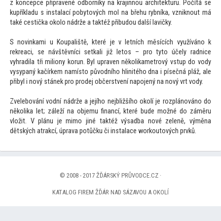
z koncepce připravené odborníky na krajinnou architekturu. Počítá se
kupříkladu s instalací pobytových mol na břehu rybníka, vzniknout má
také cestička okolo nádrže a taktéž přibudou další lavičky.
S novinkami u Koupaliště, které je v letních měsících využíváno k
rekreaci, se návštěvníci setkali již letos – pro tyto účely radnice
vyhradila tři miliony korun. Byl upraven několikametrový vstup do vody
vysypaný kačírkem namísto původního hlinitého dna i písečná pláž, ale
přibyl i nový stánek pro prodej občerstvení napojený na nový vrt vody.
Zvelebování vodní nádrže a jejího nejbližšího okolí je rozplánováno do
několika let; záleží na objemu financí, které bude možné do záměru
vložit. V plánu je mimo jiné taktéž výsadba nové zeleně, výměna
dětských atrakcí, úprava potůčku či instalace workoutových prvků.
© 2008 - 2017 ŽĎÁRSKÝ PRŮVODCE.CZ ·
KATALOG FIREM ŽĎÁR NAD SÁZAVOU A OKOLÍ