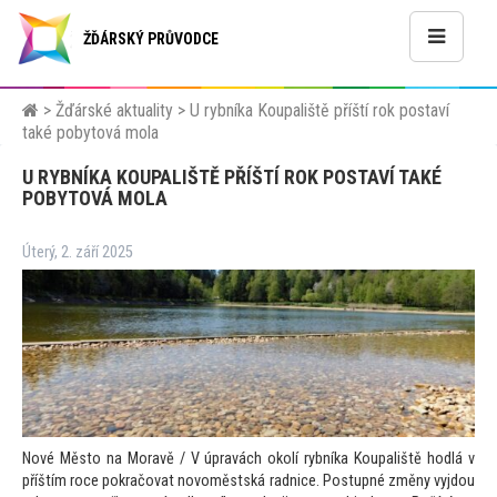
ŽĎÁRSKÝ PRŮVODCE
>
Žďárské aktuality
>
U rybníka Koupaliště příští rok postaví
také pobytová mola
U RYBNÍKA KOUPALIŠTĚ PŘÍŠTÍ ROK POSTAVÍ TAKÉ
POBYTOVÁ MOLA
Úterý, 2. září 2025
Nové Město na Moravě / V úpravách okolí rybníka Koupaliště hodlá v
příštím roce pokračovat novoměstská radnice. Postupné změny vyjdou