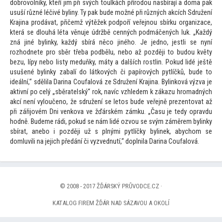
dobrovolníky, kteří jim při svých
toulkách přírodou nasbírají a doma pak
usuší různé léčivé byliny. Ty pak bude možné při různých akcích Sdružení
Krajina prodávat, přičemž výtěžek podpoří veřejnou sbírku organizace,
která se dlouhá léta věnuje údržbě cenných podmáčených luk. „Každý
zná jiné bylinky, každý sbírá něco jiného. Je jedno, jestli se nyní
rozhodnete pro sběr třeba podbělu, nebo až později
to budou květy
bezu, lípy nebo listy meduňky, máty a dalších rostlin. Pokud lidé ještě
usušené bylinky zabalí do látkových či papírových pytlíčků, bude
to
ideální,“ sdělila Darina Coufalová ze Sdružení Krajina. Bylinková výzva je
aktivní po celý „sběratelský“ rok, navíc vzhledem k zákazu hromadných
akcí není vyloučeno, že sdružení se le
tos bude veřejně prezen
tovat až
při zářijovém Dni venkova ve žďárském zámku. „Času je tedy opravdu
hodně. Budeme rádi, pokud se nám lidé ozvou se svým záměrem bylinky
sbírat, anebo i později už s plnými pytlíčky bylinek, abychom se
domluvili na jejich předání či vyzvednutí,“ doplnila Darina Coufalová.
© 2008 - 2017 ŽĎÁRSKÝ PRŮVODCE.CZ ·
KATALOG FIREM ŽĎÁR NAD SÁZAVOU A OKOLÍ