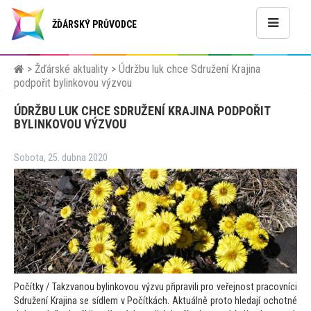
ŽĎÁRSKÝ PRŮVODCE
>
Žďárské aktuality
>
Údržbu luk chce Sdružení Krajina
podpořit bylinkovou výzvou
ÚDRŽBU LUK CHCE SDRUŽENÍ KRAJINA PODPOŘIT
BYLINKOVOU VÝZVOU
Sobota, 25. dubna 2020
Počítky / Takzvanou bylinkovou výzvu připravili pro veřejnost pracovníci
Sdružení Krajina se sídlem v Počítkách. Aktuálně pro
to hledají ochotné