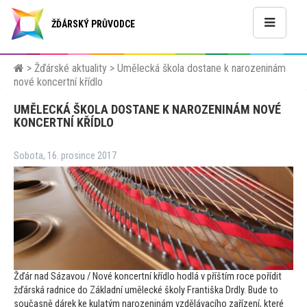
ŽĎÁRSKÝ PRŮVODCE
>
Žďárské aktuality
>
Umělecká škola dostane k narozeninám
nové koncertní křídlo
UMĚLECKÁ ŠKOLA DOSTANE K NAROZENINÁM NOVÉ
KONCERTNÍ KŘÍDLO
Sobota, 16. prosince 2017
Žďár nad Sázavou / Nové koncertní křídlo hodlá v příštím roce pořídit
žďárská radnice do Základní umělecké školy Františka Drdly. Bude
to
současně dárek ke kulatým narozeninám vzdělávacího zařízení, které