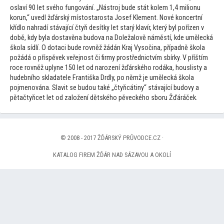
oslaví 90 let svého fungování. „Nástroj bude stát kolem 1,4 milionu
korun,“ uvedl žďárský mís
tostarosta Josef Klement. Nové koncertní
křídlo nahradí stávající čtyři desítky let starý klavír, který byl pořízen v
době, kdy byla dostavěna budova na Doležalově náměstí, kde umělecká
škola sídlí. O dotaci bude rovněž žádán Kraj Vysočina, případně škola
požádá o příspěvek veřejnost či firmy prostřednictvím sbírky. V příštím
roce rovněž uplyne 150 let od narození žďárského rodáka, houslisty a
hudebního skladatele Františka Drdly, po němž je umělecká škola
pojmenována. Slavit se budou také „čtyřicátiny“ stávající budovy a
pětačtyřicet let od založení dětského pěveckého sboru Žďáráček.
© 2008 - 2017 ŽĎÁRSKÝ PRŮVODCE.CZ ·
KATALOG FIREM ŽĎÁR NAD SÁZAVOU A OKOLÍ