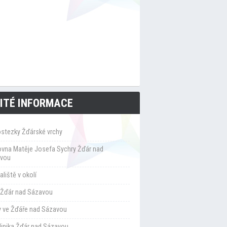
ITÉ INFORMACE
ostezky Žďárské vrchy
ovna Matěje Josefa Sychry Žďár nad
vou
liště v okolí
Žďár nad Sázavou
y ve Žďáře nad Sázavou
klinika Žďár nad Sázavou