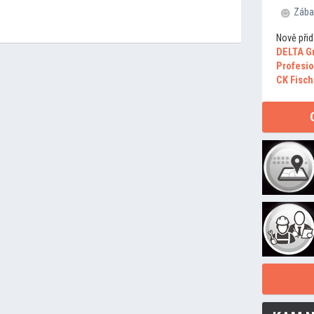
Zába
Nově přid
DELTA G
Profesio
CK Fisch