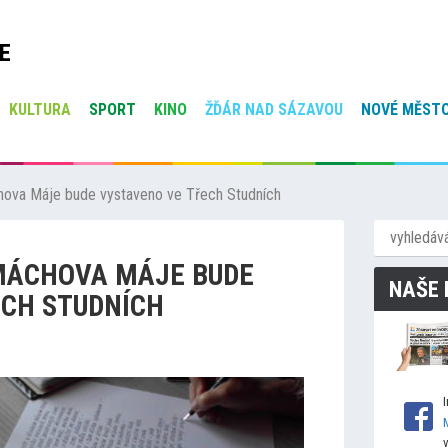
E
KULTURA
SPORT
KINO
ŽĎÁR NAD SÁZAVOU
NOVÉ MĚSTO
chova Máje bude vystaveno ve Třech Studních
 MÁCHOVA MÁJE BUDE
NAŠE 
ECH STUDNÍCH