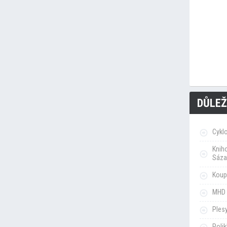
DŮLEŽ
Cykl
Knih
Sáza
Koupa
MHD 
Ples
Poli