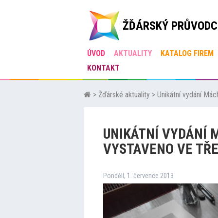
ŽĎÁRSKÝ PRŮVODC
ÚVOD
AKTUALITY
KATALOG FIREM
KONTAKT
>
Žďárské aktuality
>
Unikátní vydání Má
UNIKÁTNÍ VYDÁNÍ
VYSTAVENO VE TŘ
Pondělí, 1. července 2013