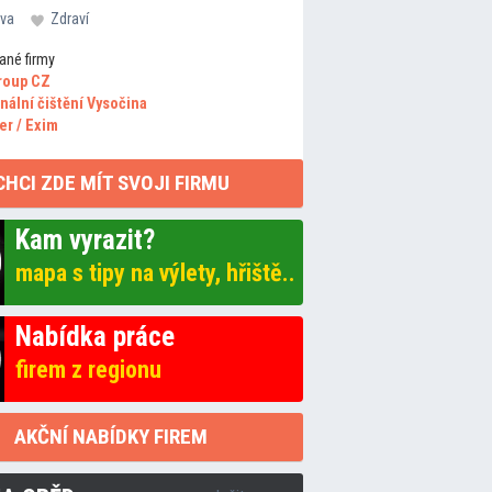
va
Zdraví
ané firmy
roup CZ
nální čištění Vysočina
er / Exim
CHCI ZDE MÍT SVOJI FIRMU
Kam vyrazit?
mapa s tipy na výlety, hřiště..
Nabídka práce
firem z regionu
AKČNÍ NABÍDKY FIREM