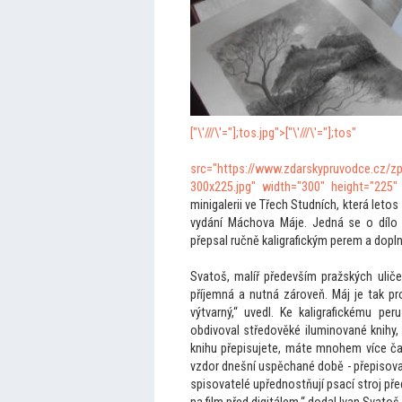
["\'///\'="];
tos.jpg">
["\'///\'="];
tos"
src="https://www.zdarskypruvodce.cz/zp
300x225.jpg" width="300" height="225"
minigalerii ve Třech Studních, která le
tos 
vydání Máchova Máje. Jedná se o dílo 
přepsal ručně kaligrafickým perem a doplnil
Sva
toš, malíř především pražských uliče
příjemná a nutná zároveň. Máj je tak 
výtvarný,“ uvedl. Ke kaligrafickému pe
obdivoval středověké iluminované knihy,
knihu přepisujete, máte mnohem více ča
vzdor dnešní uspěchané době - přepisova
spisovatelé upřednostňují psací stroj p