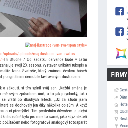
o/uploads/uploads/maj-ilustrace-ivan-sva
tos-
 />
Tři Studně / Od začátku července bude v Letní
zahajuje svoji 23. sezonu, vystaven unikátní rukopis a
malíře Ivana Sva
toše, který známou českou báseň
FIRMY
 ji originálními černobíle lavírovanými ilustracemi.
k a zákoutí, si tím splnil svůj sen. „Každá změna je
Cest
pro mě svým způsobem únik, a
to jak psychický, tak i
Dům 
ru se vrátil po dlouhých letech. „Už za studií jsem
Hote
 které se dochovaly jen díky několika opisům. A když
su o ní přemýšlet. Tím posledním důvodem je jakýsi
Obc
t knihu ručně bylo pro mne
to samé, jako když někteří
Rest
řed počítačem nebo fo
tografové analogový fo
toaparát
Viná