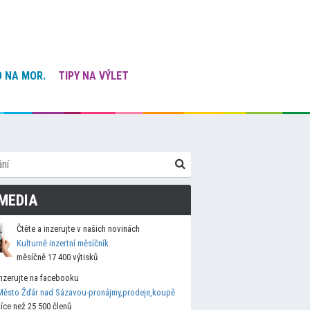
 NA MOR.
TIPY NA VÝLET
MEDIA
Čtěte a inzerujte v našich novinách
Kulturně inzertní měsíčník
měsíčně 17 400 výtisků
Inzerujte na facebooku
Město Žďár nad Sázavou-pronájmy,prodeje,koupě
více než 25 500 členů