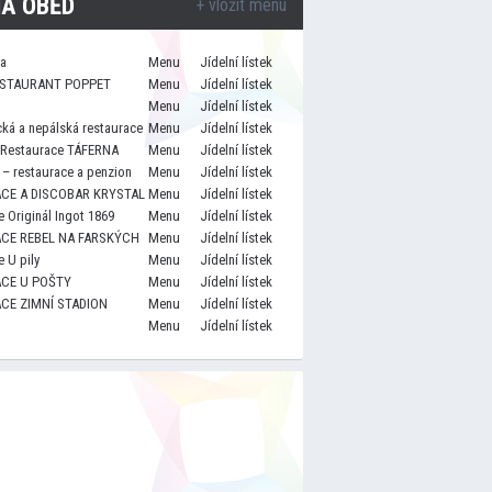
A OBĚD
+ vložit menu
za
Menu
Jídelní lístek
STAURANT POPPET
Menu
Jídelní lístek
Menu
Jídelní lístek
cká a nepálská restaurace
Menu
Jídelní lístek
 Restaurace TÁFERNA
Menu
Jídelní lístek
– restaurace a penzion
Menu
Jídelní lístek
CE A DISCOBAR KRYSTAL
Menu
Jídelní lístek
 Originál Ingot 1869
Menu
Jídelní lístek
CE REBEL NA FARSKÝCH
Menu
Jídelní lístek
 U pily
Menu
Jídelní lístek
CE U POŠTY
Menu
Jídelní lístek
CE ZIMNÍ STADION
Menu
Jídelní lístek
Menu
Jídelní lístek