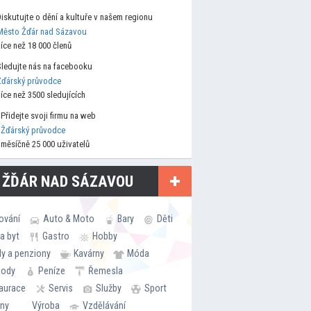
Diskutujte o dění a kultuře v našem regionu
Město Žďár nad Sázavou
více než 18 000 členů
Sledujte nás na facebooku
Žďárský průvodce
více než 3500 sledujících
Přidejte svoji firmu na web
Žďárský průvodce
měsíčně 25 000 uživatelů
 ŽĎÁR NAD SÁZAVOU
ování
Auto & Moto
Bary
Děti
a byt
Gastro
Hobby
ly a penziony
Kavárny
Móda
hody
Peníze
Řemesla
aurace
Servis
Služby
Sport
rny
Výroba
Vzdělávání