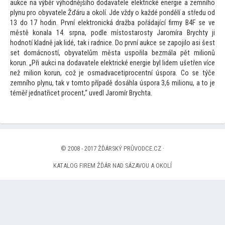
aukce na výběr výhodnějšího dodavatele elektrické energie a zemního
plynu pro obyvatele Žďáru a okolí. Jde vždy o každé pondělí a středu od
13 do 17 hodin. První elektronická dražba pořádající firmy B4F se ve
městě konala 14. srpna, podle mís
tostarosty Jaromíra Brychty ji
hodnotí kladně jak lidé, tak i radnice. Do první aukce se zapojilo asi šest
set domácností, obyvatelům města uspořila bezmála pět milionů
korun. „Při aukci na dodavatele elektrické energie byl lidem ušetřen více
než milion korun, což je osmadvacetiprocentní úspora. Co se týče
zemního plynu, tak v
tom
to případě dosáhla úspora 3,6 milionu, a
to je
téměř jednatřicet procent,“ uvedl Jaromír Brychta.
© 2008 - 2017 ŽĎÁRSKÝ PRŮVODCE.CZ ·
KATALOG FIREM ŽĎÁR NAD SÁZAVOU A OKOLÍ