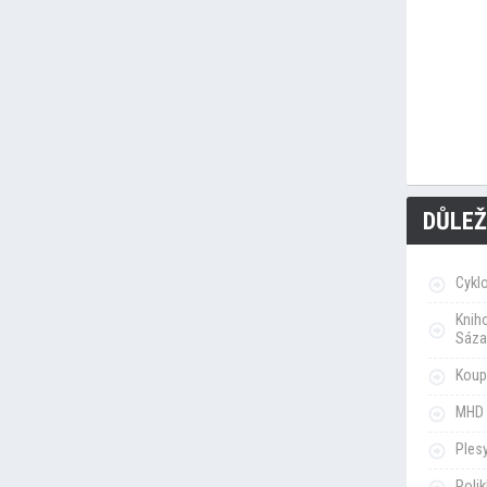
DŮLEŽ
Cykl
Knih
Sáza
Koupa
MHD 
Ples
Poli