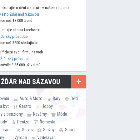
Diskutujte o dění a kultuře v našem regionu
Město Žďár nad Sázavou
více než 18 000 členů
Sledujte nás na facebooku
Žďárský průvodce
více než 3500 sledujících
Přidejte svoji firmu na web
Žďárský průvodce
měsíčně 25 000 uživatelů
 ŽĎÁR NAD SÁZAVOU
ování
Auto & Moto
Bary
Děti
a byt
Gastro
Hobby
ly a penziony
Kavárny
Móda
hody
Peníze
Řemesla
aurace
Servis
Služby
Sport
rny
Výroba
Vzdělávání