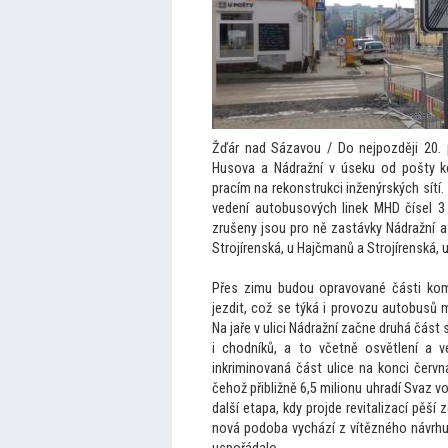
Žďár nad Sázavou / Do nejpozději 20. p
Husova a Nádražní v úseku od pošty ke
pracím na rekonstrukci inženýrských sítí.
vedení au
tobusových linek MHD čísel 3 a
zrušeny jsou pro ně zastávky Nádražní 
Strojírenská, u Hajčmanů a Strojírenská, 
Přes zimu budou opravované části kom
jezdit, což se týká i provozu au
tobusů m
Na jaře v ulici Nádražní začne druhá část
i chodníků, a
to včetně osvětlení a v
inkriminovaná část ulice na konci červn
čehož přibližně 6,5 milionu uhradí Svaz 
další etapa, kdy projde revitalizací pěší
nová podoba vychází z vítězného návrhu