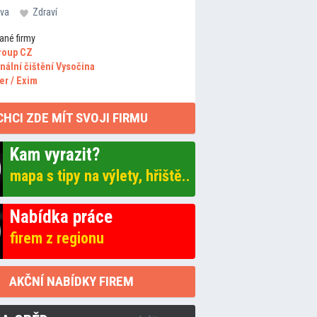
va
Zdraví
ané firmy
roup CZ
nální čištění Vysočina
er / Exim
CHCI ZDE MÍT SVOJI FIRMU
Kam vyrazit?
mapa s tipy na výlety, hřiště..
Nabídka práce
firem z regionu
AKČNÍ NABÍDKY FIREM