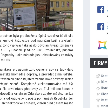
rosince byla prodloužena úplná uzavírka částí ulic
 kruhové křižovatce pod nádražím kvůli stavebním
 Z
toho vyplývají také až do odvolání trvající změny ve
 6. Ty i nadále jezdí po ulici Strojírenská, přičemž
a Dagmarky. Jako náhrada jsou obsluhovány zastávky
u mostu.
FIRMY
unikace provizorně zprovozněny, aby se tudy dalo
ěstské hromadné dopravy, a provádět zimní údržba.
Cest
 stavebních činností, která zahrne nové povrchy silnice
Dům 
eřejné zeleně. Kompletně zrekonstruována má být
Hote
a. Na první etapu přestavby za 21,1 milionu korun, z
vodovodů a kanalizací Žďársko a zbytek měs
to, naváže
Obc
 zóna od křižovatky u pošty po náměstí Republiky. Její
Rest
 architek
tonické soutěže, kterou před časem měs
to
Viná