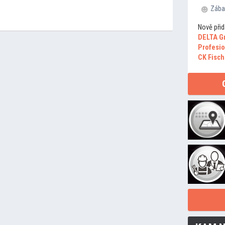
Zába
Nově přid
DELTA G
Profesio
CK Fisch