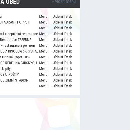
A OBĚD
+ vložit menu
za
Menu
Jídelní lístek
STAURANT POPPET
Menu
Jídelní lístek
Menu
Jídelní lístek
cká a nepálská restaurace
Menu
Jídelní lístek
 Restaurace TÁFERNA
Menu
Jídelní lístek
– restaurace a penzion
Menu
Jídelní lístek
CE A DISCOBAR KRYSTAL
Menu
Jídelní lístek
 Originál Ingot 1869
Menu
Jídelní lístek
CE REBEL NA FARSKÝCH
Menu
Jídelní lístek
 U pily
Menu
Jídelní lístek
CE U POŠTY
Menu
Jídelní lístek
CE ZIMNÍ STADION
Menu
Jídelní lístek
Menu
Jídelní lístek