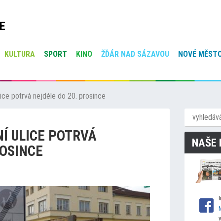
E
KULTURA
SPORT
KINO
ŽĎÁR NAD SÁZAVOU
NOVÉ MĚSTO
lice potrvá nejdéle do 20. prosince
Í ULICE POTRVÁ
NAŠE 
ROSINCE