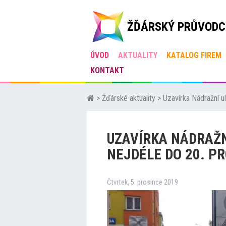
ŽĎÁRSKÝ PRŮVODC
ÚVOD
AKTUALITY
KATALOG FIREM
KONTAKT
>
Žďárské aktuality
>
Uzavírka Nádražní u
UZAVÍRKA NÁDRAŽN
NEJDÉLE DO 20. P
Čtvrtek, 5. prosince 2019