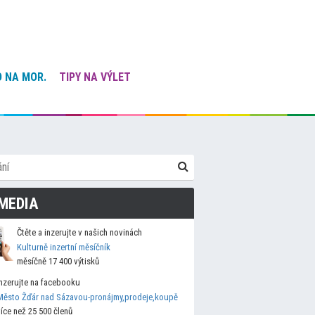
 NA MOR.
TIPY NA VÝLET
MEDIA
Čtěte a inzerujte v našich novinách
Kulturně inzertní měsíčník
měsíčně 17 400 výtisků
Inzerujte na facebooku
Město Žďár nad Sázavou-pronájmy,prodeje,koupě
více než 25 500 členů