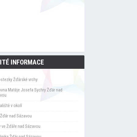
ITÉ INFORMACE
ostezky Žďárské vrchy
ovna Matěje Josefa Sychry Žďár nad
vou
liště v okolí
Žďár nad Sázavou
y ve Žďáře nad Sázavou
klinika Žďár nad Sázavou