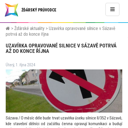
ŽĎÁRSKÝ PRŮVODCE
>
Žďárské aktuality
>
Uzavírka opravované silnice v Sázavě
potrvá až do konce října
UZAVÍRKA OPRAVOVANÉ SILNICE V SÁZAVĚ POTRVÁ
AŽ DO KONCE ŘÍJNA
Úterý, 1. října 2024
Sázava / O měsíc déle bude trvat uzavírka úseku silnice II/352 v Sázavě,
kde stavební dělníci od začátku června opravují komunikaci a budují