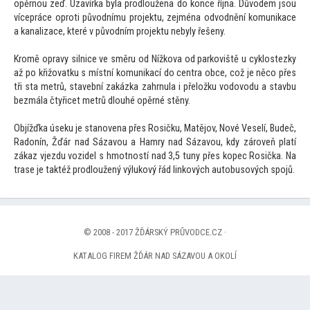
opěrnou zeď. Uzavírka byla prodloužena do konce října. Důvodem jsou
vícepráce oproti původnímu projektu, zejména odvodnění komunikace
a kanalizace, které v původním projektu nebyly řešeny.
Kromě opravy silnice ve směru od Nížkova od parkoviště u cyklostezky
až po křižovatku s místní komunikací do centra obce, což je něco přes
tři sta metrů, stavební zakázka zahrnula i přeložku vodovodu a stavbu
bezmála čtyřicet metrů dlouhé opěrné stěny.
Objížďka úseku je stanovena přes Rosičku, Matějov, Nové Veselí, Budeč,
Radonín, Žďár nad Sázavou a Hamry nad Sázavou, kdy zároveň platí
zákaz vjezdu vozidel s hmotností nad 3,5 tuny přes kopec Rosička. Na
trase je taktéž prodloužený výlukový řád linkových autobusových spojů.
© 2008 - 2017 ŽĎÁRSKÝ PRŮVODCE.CZ ·
KATALOG FIREM ŽĎÁR NAD SÁZAVOU A OKOLÍ