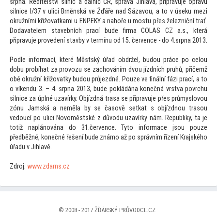
srpna. Ředitelství silnic a dálnic ČR, správa Jihlava, připravuje opravu
silnice I/37 v ulici Brněnská ve Žďáře nad Sázavou, a
to v úseku mezi
okružními křižovatkami u ENPEKY a nahoře u mostu přes železniční trať.
Dodavatelem stavebních prací bude firma COLAS CZ a.s., která
připravuje provedení stavby v termínu od 15. července - do 4.srpna 2013.
Podle informací, které Městský úřad obdržel, budou práce po celou
dobu probíhat za provozu se zachováním dvou jízdních pruhů, přičemž
obě okružní křižovatky budou průjezdné. Pouze ve finální fázi prací, a
to
o víkendu 3. – 4. srpna 2013, bude pokládána konečná vrstva povrchu
silnice za úplné uzavírky. Objízdná trasa se připravuje přes průmyslovou
zónu Jamská a neměla by se časově setkat s objízdnou trasou
vedoucí po ulici Novoměstské z důvodu uzavírky nám. Republiky, ta je
totiž naplánována do 31.července. Ty
to informace jsou pouze
předběžné, konečné řešení bude známo až po správním řízení Krajského
úřadu v Jihlavě.
Zdroj:
www.zdarns.cz
© 2008 - 2017 ŽĎÁRSKÝ PRŮVODCE.CZ ·