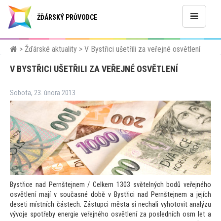
ŽĎÁRSKÝ PRŮVODCE
>
Žďárské aktuality
>
V Bystřici ušetřili za veřejné osvětlení
V BYSTŘICI UŠETŘILI ZA VEŘEJNÉ OSVĚTLENÍ
Sobota, 23. února 2013
Bystřice nad Pernštejnem / Celkem 1303 světelných bodů veřejného
osvětlení mají v současné době v Bystřici nad Pernštejnem a jejích
deseti místních částech. Zástupci města si nechali vyho
tovit analýzu
vývoje spotřeby energie veřejného osvětlení za posledních osm let a