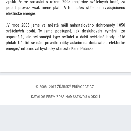
zjistili, že ve srovnání s rokem 2005 mají více světelných bodů, za
jejichž provoz však méně platí. A
to i přes stále se zvyšujícícenu
elektrické energie.
„V roce 2005 jsme ve městě měli nainstalováno dohromady 1050
světelných bodů. Ty jsme postupně, jak dosluhovaly, vyměnili za
úspornější, ale výkonnější typy svítidel a další světelné body ještě
přidali. Ušetřit se nám povedlo i díky aukcím na dodavatele elektrické
energie,“ informoval bystřický starosta Karel Pačiska.
© 2008 - 2017 ŽĎÁRSKÝ PRŮVODCE.CZ ·
KATALOG FIREM ŽĎÁR NAD SÁZAVOU A OKOLÍ