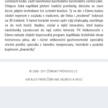
osmnácti hodin, zažít návštěvníci bystřického turistického centra Eden.
Chlapce čeká například pletení tradiční pomlázky, děvčata se zase
dozví, jakými technikami lze ozdobit kraslice. Ty se ale v Edenu budou
zdobit nejenom v souladu s tradicemi, ale třeba i „moderně“ tisknout
na 3D tiskárně. V tamní horácké vesnici opět ožijí chaloupky, nastěhuje
se do nich hrnčíř, tkadlec, včelař a další řemeslníci, kteří budou
návštěvníky zasvěcovat do tajů svého řemesla. Při Velikonocích v
Edenu nebude chybět doprovodný program, kupříkladu řezbářská show
mo
torovou pilou, ale i různé velikonoční gastronomické speciality
včetně pivního speciálu z tamního minipivovaru, ten
tokrát v podobě
kopřivové „dvanáctky“.
© 2008 - 2017 ŽĎÁRSKÝ PRŮVODCE.CZ ·
KATALOG FIREM ŽĎÁR NAD SÁZAVOU A OKOLÍ