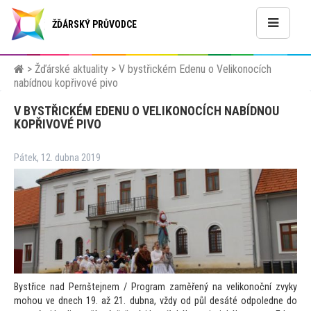
ŽĎÁRSKÝ PRŮVODCE
>
Žďárské aktuality
>
V bystřickém Edenu o Velikonocích
nabídnou kopřivové pivo
V BYSTŘICKÉM EDENU O VELIKONOCÍCH NABÍDNOU
KOPŘIVOVÉ PIVO
Pátek, 12. dubna 2019
Bystřice nad Pernštejnem / Program zaměřený na velikonoční zvyky
mohou ve dnech 19. až 21. dubna, vždy od půl desáté odpoledne do