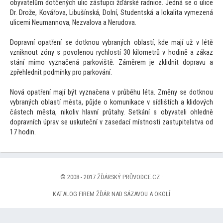
obyvatelům dotčených ulic zástupci žďárské radnice. Jedná se o ulice
Dr. Drože, Kovářova, Libušínská, Dolní, Studentská a lokalita vymezená
ulicemi Neumannova, Nezvalova a Nerudova.
Dopravní opatření se dotknou vybraných oblastí, kde mají už v létě
vzniknout zóny s povolenou rychlostí 30 kilometrů v hodině a zákaz
stání mimo vyznačená parkoviště. Záměrem je zklidnit dopravu a
zpřehlednit podmínky pro parkování.
Nová opatření mají být vyznačena v průběhu léta. Změny se dotknou
vybraných oblastí města, půjde o komunikace v sídlištích a klidových
částech města, nikoliv hlavní průtahy. Setkání s obyvateli ohledně
dopravních úprav se uskuteční v zasedací místnosti zastupitelstva od
17 hodin.
© 2008 - 2017 ŽĎÁRSKÝ PRŮVODCE.CZ ·
KATALOG FIREM ŽĎÁR NAD SÁZAVOU A OKOLÍ