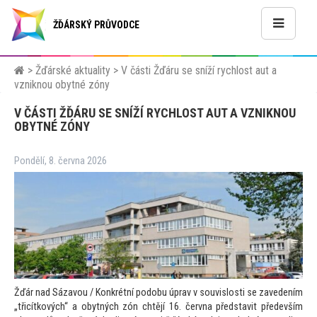
ŽĎÁRSKÝ PRŮVODCE
>
Žďárské aktuality
>
V části Žďáru se sníží rychlost aut a
vzniknou obytné zóny
V ČÁSTI ŽĎÁRU SE SNÍŽÍ RYCHLOST AUT A VZNIKNOU
OBYTNÉ ZÓNY
Pondělí, 8. června 2026
Žďár nad Sázavou / Konkrétní podobu úprav v souvislosti se zavedením
„třicítkových“ a obytných zón chtějí 16. června představit především