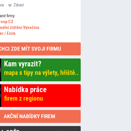
va
Zdraví
ané firmy
roup CZ
nální čištění Vysočina
er / Exim
CHCI ZDE MÍT SVOJI FIRMU
Kam vyrazit?
mapa s tipy na výlety, hřiště..
Nabídka práce
firem z regionu
AKČNÍ NABÍDKY FIREM