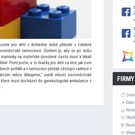
outek pro děti v dohledné době přibude v čekárně
novoměstské nemocnice. Účelem je, aby se po dobu
ou maminky na mateřské dovolené čas
to musí k lékaři
ídat. První počin, a
to hračky pro děti za více jak osm
dnech pořídili a v nemocnici předali zástupci radnice v
rcům velice děkujeme,“ uvedl mluvčí novoměstské
FIRMY
k, které musí docházet do gynekologické ambulance s
.
Cest
Dům 
Hote
Obc
Rest
Viná