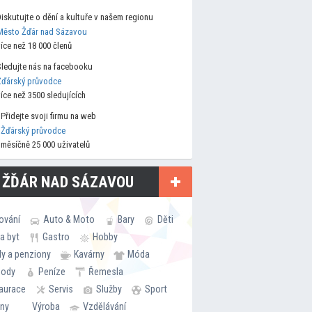
Diskutujte o dění a kultuře v našem regionu
Město Žďár nad Sázavou
více než 18 000 členů
Sledujte nás na facebooku
Žďárský průvodce
více než 3500 sledujících
Přidejte svoji firmu na web
Žďárský průvodce
měsíčně 25 000 uživatelů
 ŽĎÁR NAD SÁZAVOU
ování
Auto & Moto
Bary
Děti
a byt
Gastro
Hobby
ly a penziony
Kavárny
Móda
hody
Peníze
Řemesla
aurace
Servis
Služby
Sport
rny
Výroba
Vzdělávání