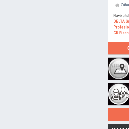
Zába
Nově přid
DELTA G
Profesio
CK Fisch