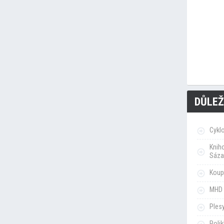
DŮLEŽ
Cykl
Knih
Sáza
Koupa
MHD 
Ples
Poli