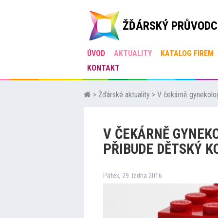
ŽĎÁRSKÝ PRŮVODC
ÚVOD
AKTUALITY
KATALOG FIREM
KONTAKT
>
Žďárské aktuality
>
V čekárně gynekolo
V ČEKÁRNĚ GYNEKO
PŘIBUDE DĚTSKÝ K
Pátek, 29. ledna 2016