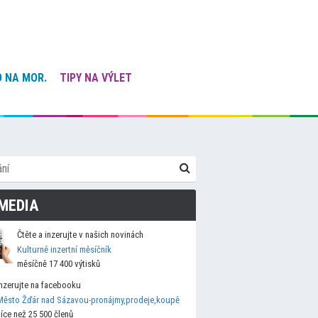
 NA MOR.
TIPY NA VÝLET
MEDIA
Čtěte a inzerujte v našich novinách
Kulturně inzertní měsíčník
měsíčně 17 400 výtisků
Inzerujte na facebooku
Město Žďár nad Sázavou-pronájmy,prodeje,koupě
více než 25 500 členů