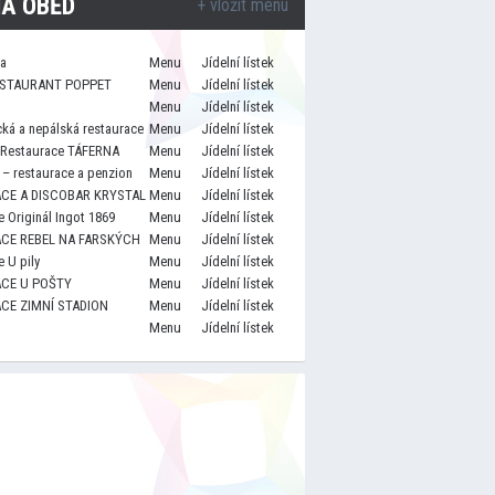
A OBĚD
+ vložit menu
za
Menu
Jídelní lístek
STAURANT POPPET
Menu
Jídelní lístek
Menu
Jídelní lístek
cká a nepálská restaurace
Menu
Jídelní lístek
 Restaurace TÁFERNA
Menu
Jídelní lístek
– restaurace a penzion
Menu
Jídelní lístek
CE A DISCOBAR KRYSTAL
Menu
Jídelní lístek
 Originál Ingot 1869
Menu
Jídelní lístek
CE REBEL NA FARSKÝCH
Menu
Jídelní lístek
 U pily
Menu
Jídelní lístek
CE U POŠTY
Menu
Jídelní lístek
CE ZIMNÍ STADION
Menu
Jídelní lístek
Menu
Jídelní lístek