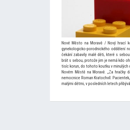
Nové Měs
to na Moravě / Nový hrací k
gynekologicko-porodnického oddělení 
čekání zabavily malé děti, které s seb
brát s sebou, pro
tože jim je nemá kdo ohl
tisíc korun, do
toho
to koutku v minulých 
Novém Městě na Moravě. „Za hračky dá
nemocnice Roman Kra
tochvíl. Paciente
malými dětmi, v posledních letech přibývá