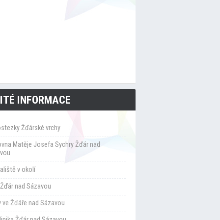
ITÉ INFORMACE
ostezky Žďárské vrchy
ovna Matěje Josefa Sychry Žďár nad
vou
liště v okolí
Žďár nad Sázavou
y ve Žďáře nad Sázavou
klinika Žďár nad Sázavou