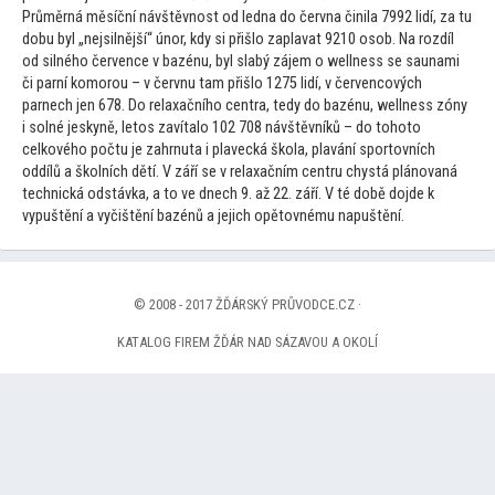
Průměrná měsíční návštěvnost od ledna do června činila 7992 lidí, za tu
dobu byl „nejsilnější“ únor, kdy si přišlo zaplavat 9210 osob. Na rozdíl
od silného července v bazénu, byl slabý zájem o wellness se saunami
či parní komorou – v červnu tam přišlo 1275 lidí, v červencových
parnech jen 678. Do relaxačního centra, tedy do bazénu, wellness zóny
i solné jeskyně, le
tos zavítalo 102 708 návštěvníků – do
toho
to
celkového počtu je zahrnuta i plavecká škola, plavání spor
tovních
oddílů a školních dětí. V září se v relaxačním centru chystá plánovaná
technická odstávka, a
to ve dnech 9. až 22. září. V té době dojde k
vypuštění a vyčištění bazénů a jejich opě
tovnému napuštění.
© 2008 - 2017 ŽĎÁRSKÝ PRŮVODCE.CZ ·
KATALOG FIREM ŽĎÁR NAD SÁZAVOU A OKOLÍ