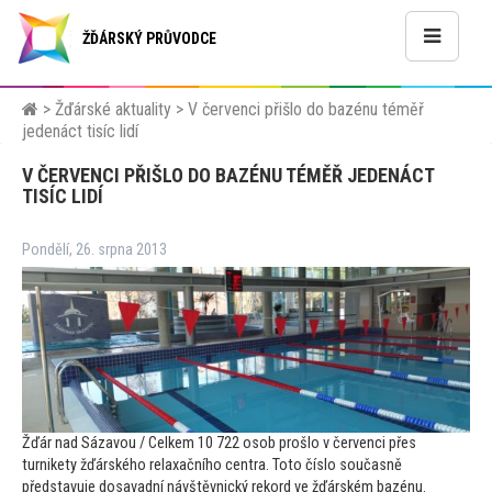
ŽĎÁRSKÝ PRŮVODCE
>
Žďárské aktuality
>
V červenci přišlo do bazénu téměř
jedenáct tisíc lidí
V ČERVENCI PŘIŠLO DO BAZÉNU TÉMĚŘ JEDENÁCT
TISÍC LIDÍ
Pondělí, 26. srpna 2013
Žďár nad Sázavou / Celkem 10 722 osob prošlo v červenci přes
turnikety žďárského relaxačního centra. To
to číslo současně
představuje dosavadní návštěvnický rekord ve žďárském bazénu.