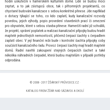
hodin uskuteční v hamerském kulturním domě. Lidé se budou moci
zeptat, a
to jak zástupců obce, tak i pří
tomných projektantů, co
chystané budování kanalizace s sebou konkrétně přinese. Jde například
o dotazy týkající se
toho, co kdo zaplatí, kudy kanalizační rozvody
povedou, jejich výhody, popis provedení stavebních prací či omezení
pro obyvatele, které s sebou stavba přinese. Hamerští radní již schválili,
že projekt, správní poplatek a realizaci kanalizační přípojky budou hradit
majitelé jednotlivých nemovi
tostí, přičemž čerpací šachty s čerpadlem
zaplatí obec. V její finanční režii bude i kontrolní šachta přípojky coby
součástí kanalizačního řadu. Provoz čerpací šachty mají hradit majitelé
domů. Radní navrhli zakoupení stejných čerpacích šachet a také
několika náhradních čerpadel, která budou majitelům v případě potřeby
odprodána.
© 2008 - 2017 ŽĎÁRSKÝ PRŮVODCE.CZ ·
KATALOG FIREM ŽĎÁR NAD SÁZAVOU A OKOLÍ