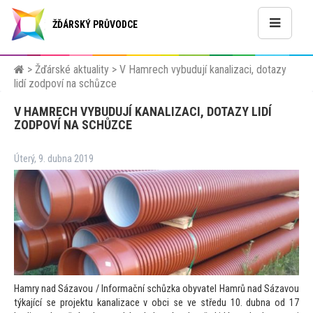
ŽĎÁRSKÝ PRŮVODCE
>
Žďárské aktuality
>
V Hamrech vybudují kanalizaci, dotazy
lidí zodpoví na schůzce
V HAMRECH VYBUDUJÍ KANALIZACI, DOTAZY LIDÍ
ZODPOVÍ NA SCHŮZCE
Úterý, 9. dubna 2019
Hamry nad Sázavou / Informační schůzka obyvatel Hamrů nad Sázavou
týkající se projektu kanalizace v obci se ve středu 10. dubna od 17