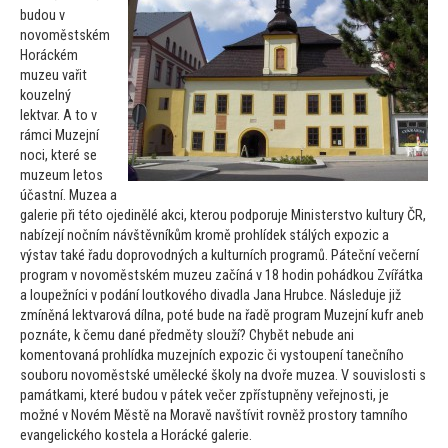
budou v
novoměstském
Horáckém
muzeu vařit
kouzelný
lektvar. A
to v
rámci Muzejní
noci, které se
muzeum le
tos
účastní. Muzea a
galerie při té
to ojedinělé akci, kterou podporuje Ministerstvo kultury ČR,
nabízejí nočním návštěvníkům kromě prohlídek stálých expozic a
výstav také řadu doprovodných a kulturních programů. Páteční večerní
program v novoměstském muzeu začíná v 18 hodin pohádkou Zvířátka
a loupežníci v podání loutkového divadla Jana Hrubce. Následuje již
zmíněná lektvarová dílna, poté bude na řadě program Muzejní kufr aneb
poznáte, k čemu dané předměty slouží? Chybět nebude ani
komen
tovaná prohlídka muzejních expozic či vys
toupení tanečního
souboru novoměstské umělecké školy na dvoře muzea. V souvislosti s
památkami, které budou v pátek večer zpřístupněny veřejnosti, je
možné v Novém Městě na Moravě navštívit rovněž pros
tory tamního
evangelického kostela a Horácké galerie.