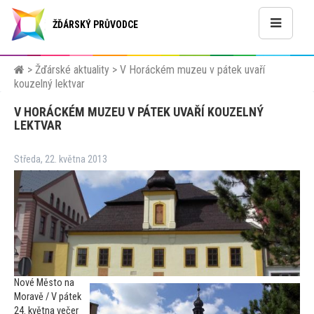
ŽĎÁRSKÝ PRŮVODCE
>
Žďárské aktuality
>
V Horáckém muzeu v pátek uvaří
kouzelný lektvar
V HORÁCKÉM MUZEU V PÁTEK UVAŘÍ KOUZELNÝ
LEKTVAR
Středa, 22. května 2013
Nové Měs
to na
Moravě / V pátek
24. května večer