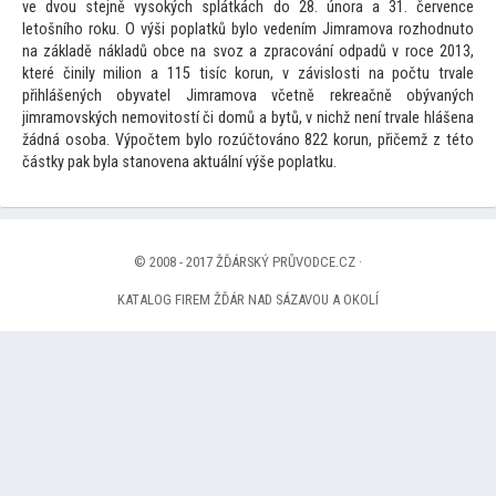
ve dvou stejně vysokých splátkách do 28. února a 31. července
le
tošního roku. O výši poplatků bylo vedením Jimramova rozhodnu
to
na základě nákladů obce na svoz a zpracování odpadů v roce 2013,
které činily milion a 115 tisíc korun, v závislosti na počtu trvale
přihlášených obyvatel Jimramova včetně rekreačně obývaných
jimramovských nemovi
tostí či domů a bytů, v nichž není trvale hlášena
žádná osoba. Výpočtem bylo rozúč
továno 822 korun, přičemž z té
to
částky pak byla stanovena aktuální výše poplatku.
© 2008 - 2017 ŽĎÁRSKÝ PRŮVODCE.CZ ·
KATALOG FIREM ŽĎÁR NAD SÁZAVOU A OKOLÍ