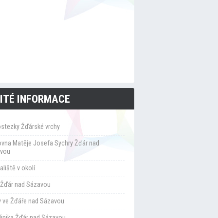
ITÉ INFORMACE
ostezky Žďárské vrchy
ovna Matěje Josefa Sychry Žďár nad
vou
liště v okolí
Žďár nad Sázavou
y ve Žďáře nad Sázavou
klinika Žďár nad Sázavou