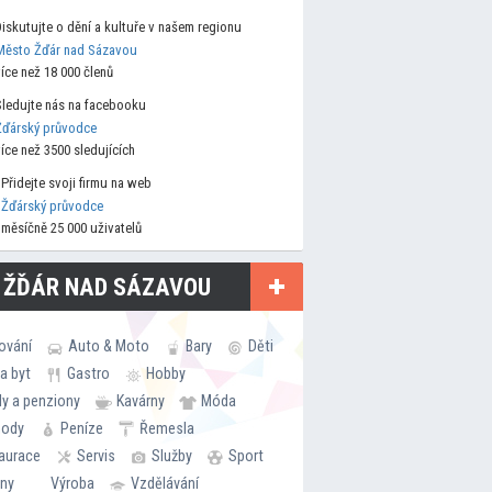
Diskutujte o dění a kultuře v našem regionu
Město Žďár nad Sázavou
více než 18 000 členů
Sledujte nás na facebooku
Žďárský průvodce
více než 3500 sledujících
Přidejte svoji firmu na web
Žďárský průvodce
měsíčně 25 000 uživatelů
 ŽĎÁR NAD SÁZAVOU
ování
Auto & Moto
Bary
Děti
a byt
Gastro
Hobby
ly a penziony
Kavárny
Móda
hody
Peníze
Řemesla
aurace
Servis
Služby
Sport
rny
Výroba
Vzdělávání