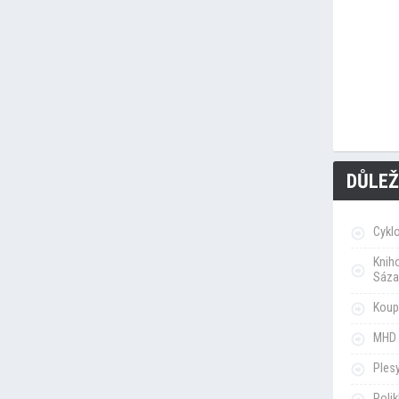
DŮLEŽ
Cykl
Knih
Sáza
Koupa
MHD 
Ples
Poli