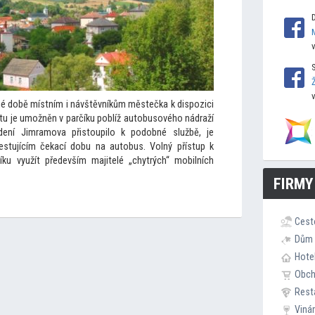
né době místním i návštěvníkům městečka k dispozici
tu je umožněn v parčíku poblíž au
tobusového nádraží
dení Jimramova přis
toupilo k podobné službě, je
cestujícím čekací dobu na au
tobus. Volný přístup k
u využít především majitelé „chytrých“ mobilních
FIRMY
Cest
Dům 
Hote
Obc
Rest
Viná