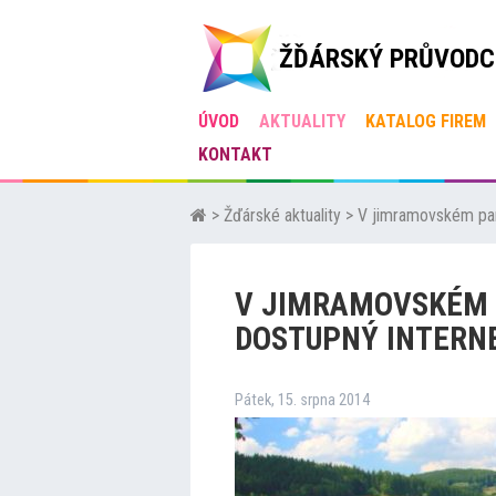
ŽĎÁRSKÝ PRŮVODC
ÚVOD
AKTUALITY
KATALOG FIREM
KONTAKT
>
Žďárské aktuality
>
V jimramovském parč
V JIMRAMOVSKÉM 
DOSTUPNÝ INTERN
Pátek, 15. srpna 2014