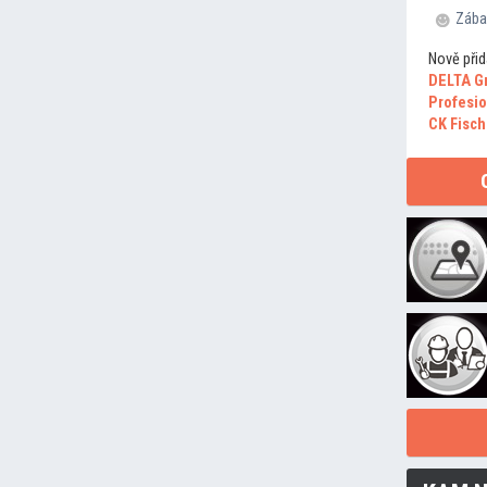
Zába
Nově přid
DELTA G
Profesio
CK Fisch