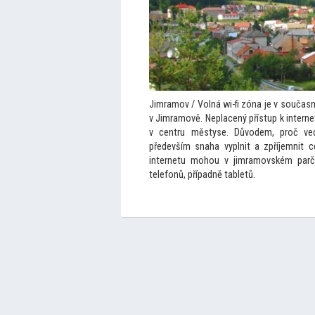
Jimramov / Volná wi-fi zóna je v součas
v Jimramově. Neplacený přístup k interne
v centru městyse. Důvodem, proč ve
především snaha vyplnit a zpříjemnit 
internetu mohou v jimramovském parčík
telefonů, případně tabletů.