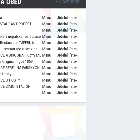
A OBĚD
+ vložit menu
za
Menu
Jídelní lístek
STAURANT POPPET
Menu
Jídelní lístek
Menu
Jídelní lístek
cká a nepálská restaurace
Menu
Jídelní lístek
 Restaurace TÁFERNA
Menu
Jídelní lístek
– restaurace a penzion
Menu
Jídelní lístek
CE A DISCOBAR KRYSTAL
Menu
Jídelní lístek
 Originál Ingot 1869
Menu
Jídelní lístek
CE REBEL NA FARSKÝCH
Menu
Jídelní lístek
 U pily
Menu
Jídelní lístek
CE U POŠTY
Menu
Jídelní lístek
CE ZIMNÍ STADION
Menu
Jídelní lístek
Menu
Jídelní lístek