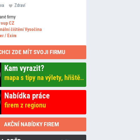
va
Zdraví
ané firmy
roup CZ
nální čištění Vysočina
er / Exim
CHCI ZDE MÍT SVOJI FIRMU
Kam vyrazit?
mapa s tipy na výlety, hřiště..
Nabídka práce
firem z regionu
AKČNÍ NABÍDKY FIREM