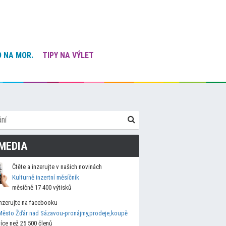
 NA MOR.
TIPY NA VÝLET
MEDIA
Čtěte a inzerujte v našich novinách
Kulturně inzertní měsíčník
měsíčně 17 400 výtisků
Inzerujte na facebooku
Město Žďár nad Sázavou-pronájmy,prodeje,koupě
více než 25 500 členů