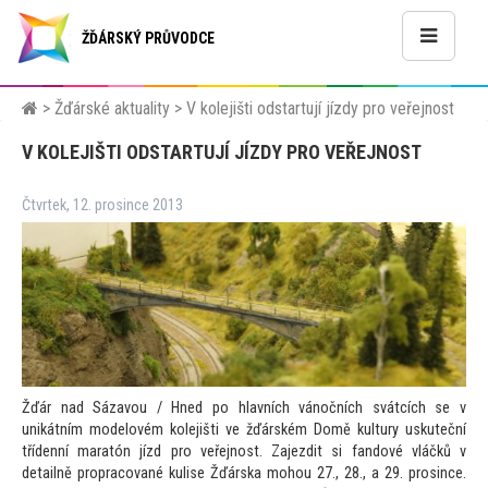
ŽĎÁRSKÝ PRŮVODCE
>
Žďárské aktuality
>
V kolejišti odstartují jízdy pro veřejnost
V KOLEJIŠTI ODSTARTUJÍ JÍZDY PRO VEŘEJNOST
Čtvrtek, 12. prosince 2013
Žďár nad Sázavou / Hned po hlavních vánočních svátcích se v
unikátním modelovém kolejišti ve žďárském Domě kultury uskuteční
třídenní maratón jízd pro veřejnost. Zajezdit si f
andové vláčků v
detailně propracované kulise Žďárska mohou 27., 28., a 29. prosince.