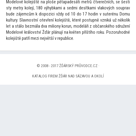
Modelové kolejiště na ploše pětapadesáti metrů čtverečních, se šesti
sty metry kolejí, 180 výhybkami a sedmi desítkami vlakových souprav
bude zájemcům k dispozici vždy od 10 do 17 hodin v suterénu Domu
kultury. Slavnostní otevření kolejiště, které postupně vzniká už několik
let a stálo bezmála dva miliony korun, modeláři z občanského sdružení
Modelové království Žďár plánují na květen příštího roku. Pozoruhodné
kolejiště patří mezi největší v republice.
© 2008 - 2017 ŽĎÁRSKÝ PRŮVODCE.CZ ·
KATALOG FIREM ŽĎÁR NAD SÁZAVOU A OKOLÍ