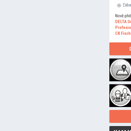
Zába
Nově přid
DELTA G
Profesio
CK Fisch