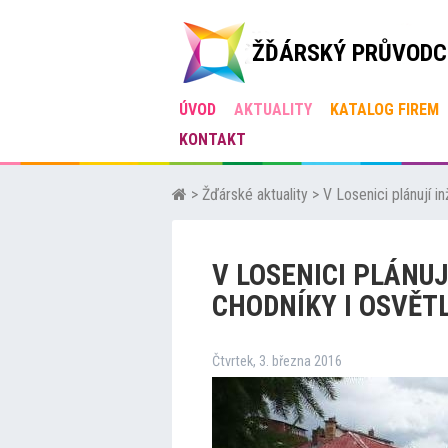
ŽĎÁRSKÝ PRŮVODC
ÚVOD
AKTUALITY
KATALOG FIREM
KONTAKT
>
Žďárské aktuality
>
V Losenici plánují i
V LOSENICI PLÁNUJ
CHODNÍKY I OSVĚT
Čtvrtek, 3. března 2016