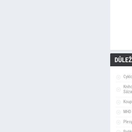
DŮLEŽ
Cykl
Knih
Sáza
Koupa
MHD 
Ples
Poli