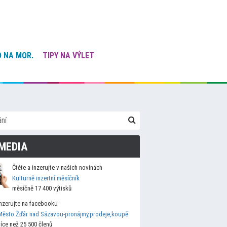
 NA MOR.
TIPY NA VÝLET
MEDIA
Čtěte a inzerujte v našich novinách
Kulturně inzertní měsíčník
měsíčně 17 400 výtisků
Inzerujte na facebooku
Město Žďár nad Sázavou-pronájmy,prodeje,koupě
více než 25 500 členů