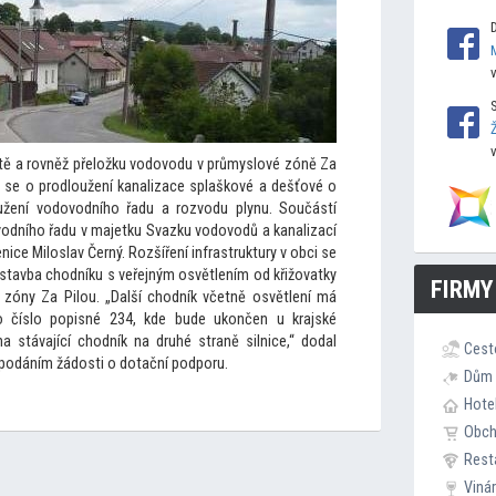
sítě a rovněž přeložku vodovodu v průmyslové zóně Za
ná se o prodloužení kanalizace splaškové a dešťové o
oužení vodovodního řadu a rozvodu plynu. Součástí
ovodního řadu v majetku Svazku vodovodů a kanalizací
ice Miloslav Černý. Rozšíření infrastruktury v obci se
 výstavba chodníku s veřejným osvětlením od křižovatky
FIRMY
zóny Za Pilou. „Další chodník včetně osvětlení má
o číslo popisné 234, kde bude ukončen u krajské
stávající chodník na druhé straně silnice,“ dodal
Cest
 podáním žádosti o dotační podporu.
Dům 
Hote
Obc
Rest
Viná