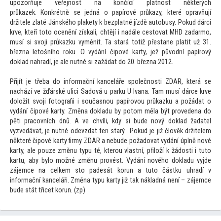
upozorňuje veřejnost na končící platnost některých
průkazek. Konkrétně se jedná o papírové průkazy, které opravňují
držitele zlaté Jánského plakety k bezplatné jízdě au
tobusy. Pokud dárci
krve, kteří
to
to ocenění získali, chtějí i nadále ces
tovat MHD zadarmo,
musí si svoji průkazku vyměnit. Ta stará
totiž přestane platit už 31.
března le
tošního roku. O vydání čipové karty, jež původní papírový
doklad nahradí, je ale nutné si zažádat do 20. března 2012.
Přijít je třeba do informační kanceláře společnosti ZDAR, která se
nachází ve žďárské ulici Sadová u parku U Ivana. Tam musí dárce krve
doložit svoji fo
tografii i současnou papírovou průkazku a požádat o
vydání čipové karty. Změna dokladu by po
tom měla být provedena do
pěti pracovních dnů. A ve chvíli, kdy si bude nový doklad žadatel
vyzvedávat, je nutné odevzdat ten starý. Pokud je již člověk držitelem
některé čipové karty firmy ZDAR a nebude požadovat vydání úplně nové
karty, ale pouze změnu typu té, kterou vlastní, přiloží k žádosti i tu
to
kartu, aby bylo možné změnu provést. Vydání nového dokladu vyjde
zájemce na celkem s
to padesát korun a tu
to částku uhradí v
informační kanceláři. Změna typu karty již tak nákladná není – zájemce
bude stát třicet korun. (zp)